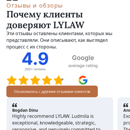
Отзывы и обзоры
Почему клиенты
доверяют LYLAW
Эти отзывы оставлены клиентами, которых мы
представляли. Они описывают, как выглядел
процесс с их стороны.
Ознакомьтесь с другими отзывами клиентов
Bogdan Dinu
An
Highly recommend LYLAW. Ludmila is
Exc
exceptional, knowledgeable, strategic,
pro
responsive, and genuinely committed to
Th