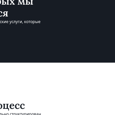
орых мы
ся
кие услуги, которые
оцесс
льно структурирован