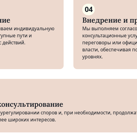
04
ние
Внедрение и п
ываем индивидуальную
Мы выполняем согласо
тупные пути и
консультационные услу
 действий.
переговоры или офици
власти, обеспечивая 
уровнях.
консультирование
 урегулировании споров и, при необходимости, продолжа
лее широких интересов.