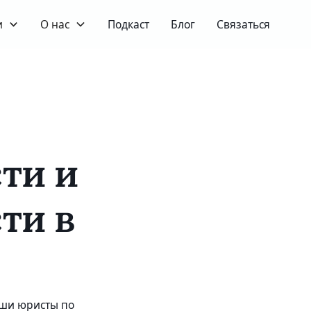
и
О нас
Подкаст
Блог
Связаться
ти и
ти в
аши юристы по