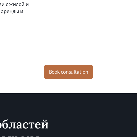
и с жилой и
 аренды и
Book consultation
областей