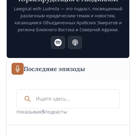
Lawgical with Ludmila — это подкаст, посвященный
различным юридическим темам и новостям,
касающимся Объединенных Арабских Эмиратов и
региона Ближнего Востока и Северной Африки.
Последние эпизоды
показывая
5
подкасты