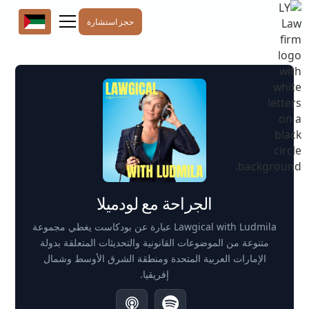
حجز استشارة
الجراحة مع لودميلا
Lawgical with Ludmila عبارة عن بودكاست يغطي مجموعة
متنوعة من الموضوعات القانونية والتحديثات المتعلقة بدولة
الإمارات العربية المتحدة ومنطقة الشرق الأوسط وشمال
إفريقيا.