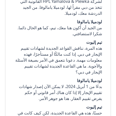
لشركة HPL Yamalova & Plewka القانونية التي
تتخذ من دبي مقراً لها، لودميلا يامالوفا. من الجيد
الدردشة معك، لودميلا.
لودميلا يامالوفا
من الجيد أن أكون هنا معك، تيم، كما هو الحال دائما.
شكرا لاستضافتي.
تيم إليوت
هذه المرة، نناقش القواعد الجديدة لشهادات تقييم
الإيجار في دبي. إذا كنت مالكًا أو مستأجرًا، فهذه
معلومات مهمة. دعونا نتعمق في الأمر بصيغة الأسئلة
والأجوبة. ما هي القاعدة الجديدة لشهادات تقييم
الإيجار في دبي؟
لودميلا يامالوفا
بدءًا من 1 أبريل 2024، لا يمكن الآن إصدار شهادات
تقييم الإيجار إلا إذا كان هناك أمر قانوني أو حكم
يفرض تقييم العقار. هذا هو جوهر الأمر.
تيم إليوت
حسنًا، هذه هي القاعدة الجديدة، لكن كيف كانت في