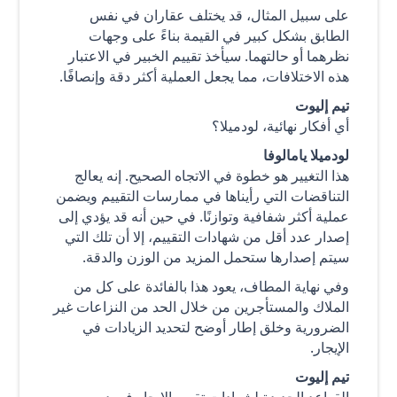
على سبيل المثال، قد يختلف عقاران في نفس
الطابق بشكل كبير في القيمة بناءً على وجهات
نظرهما أو حالتهما. سيأخذ تقييم الخبير في الاعتبار
هذه الاختلافات، مما يجعل العملية أكثر دقة وإنصافًا.
تيم إليوت
أي أفكار نهائية، لودميلا؟
لودميلا يامالوفا
هذا التغيير هو خطوة في الاتجاه الصحيح. إنه يعالج
التناقضات التي رأيناها في ممارسات التقييم ويضمن
عملية أكثر شفافية وتوازنًا. في حين أنه قد يؤدي إلى
إصدار عدد أقل من شهادات التقييم، إلا أن تلك التي
سيتم إصدارها ستحمل المزيد من الوزن والدقة.
وفي نهاية المطاف، يعود هذا بالفائدة على كل من
الملاك والمستأجرين من خلال الحد من النزاعات غير
الضرورية وخلق إطار أوضح لتحديد الزيادات في
الإيجار.
تيم إليوت
القواعد الجديدة لشهادات تقييم الإيجار في دبي -