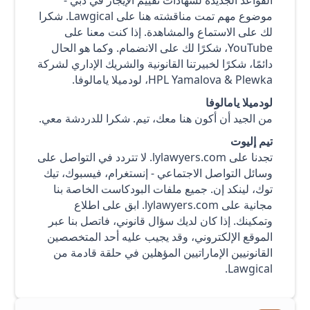
موضوع مهم تمت مناقشته هنا على Lawgical. شكرا
لك على الاستماع والمشاهدة. إذا كنت معنا على
YouTube، شكرًا لك على الانضمام. وكما هو الحال
دائمًا، شكرًا لخبيرتنا القانونية والشريك الإداري لشركة
HPL Yamalova & Plewka، لودميلا يامالوفا.
لودميلا يامالوفا
من الجيد أن أكون هنا معك، تيم. شكرا للدردشة معي.
تيم إليوت
تجدنا على lylawyers.com. لا تتردد في التواصل على
وسائل التواصل الاجتماعي - إنستغرام، فيسبوك، تيك
توك، لينكد إن. جميع ملفات البودكاست الخاصة بنا
مجانية على lylawyers.com. ابق على اطلاع
وتمكينك. إذا كان لديك سؤال قانوني، فاتصل بنا عبر
الموقع الإلكتروني، وقد يجيب عليه أحد المتخصصين
القانونيين الإماراتيين المؤهلين في حلقة قادمة من
Lawgical.