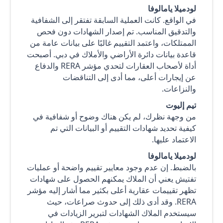
لودميلا يامالوفا
في الواقع. كانت العملية السابقة تفتقر إلى الشفافية
والتدقيق المناسب. تم إصدار الشهادات دون فحص
الممتلكات، واعتمد التقييم غالبًا على بيانات عامة من
قاعدة بيانات دائرة الأراضي والأملاك في دبي. أصبحت
أداة لأصحاب العقارات لتحدي مؤشر RERA والدفاع
عن إيجارات أعلى، مما أدى إلى التناقضات
والنزاعات.
تيم إليوت
من وجهة نظرك، لم يكن هناك وضوح أو شفافية في
كيفية تحديد شهادات التقييم أو البيانات التي تم
الاعتماد عليها.
لودميلا يامالوفا
بالضبط. إن عدم وجود معايير تقييم واضحة أو عمليات
تفتيش يعني أن الملاك يمكنهم الحصول على شهادات
تظهر تقييمات عقارية أعلى بكثير مما أشار إليه مؤشر
RERA. وقد أدى ذلك إلى حدوث صراعات، حيث
سيستخدم الملاك الشهادات لتبرير الزيادات في