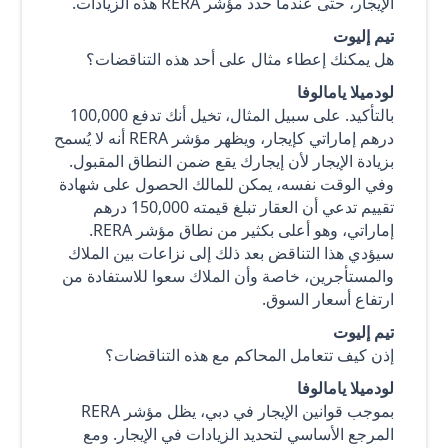
الإيجار، حتى عندما حدد مؤشر RERA هذه الزيادات.
تيم إليوت
هل يمكنك إعطاء مثال على أحد هذه التناقضات؟
لودميلا يامالوفا
بالتأكيد. على سبيل المثال، تخيل أنك تدفع 100,000
درهم إماراتي كإيجار، ويظهر مؤشر RERA أنه لا يُسمح
بزيادة الإيجار لأن إيجارك يقع ضمن النطاق المقبول.
وفي الوقت نفسه، يمكن للمالك الحصول على شهادة
تقييم تدعي أن العقار تبلغ قيمته 150,000 درهم
إماراتي، وهو أعلى بكثير من نطاق مؤشر RERA.
سيؤدي هذا التناقض بعد ذلك إلى نزاعات بين الملاك
والمستأجرين، خاصة وأن الملاك سعوا للاستفادة من
ارتفاع أسعار السوق.
تيم إليوت
إذن كيف تتعامل المحاكم مع هذه التناقضات؟
لودميلا يامالوفا
بموجب قوانين الإيجار في دبي، يظل مؤشر RERA
المرجع الأساسي لتحديد الزيادات في الإيجار. ومع