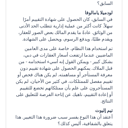
السابق؟
لودميلا يامالوفا
في السابق، كان الحصول على شهادة التقييم أمرًا
سهلاً. كانت أكثر من عملية إدارية تتطلب الحد الأدنى
من الوثائق. عادةً ما يقدم المالك بعض الصور للعقار،
ويقدم طلبًا، ويدفع الرسوم، ويحصل على الشهادة.
تم استخدام هذا النظام، خاصة على مدى العامين
الماضيين عندما ارتفعت أسعار العقارات في دبي،
بشكل كبير - ويمكن القول إنه أسيء استخدامه - من
قبل الملاك. يمكنهم الحصول على شهادة تقييم دون
معرفة المستأجر أو مساهمته. لم يكن هناك فحص أو
تقييم مفصل للممتلكات. في كثير من الأحيان، لم يكن
المستأجرون على علم بأن ممتلكاتهم تخضع للتقييم
أو إعادة التقييم، ناهيك عن إتاحة الفرصة للتعليق على
النتائج.
تيم إليوت
أعتقد أن هذا النوع يفسر سبب ضرورة هذا التغيير. هذا
يتعلق بالشفافية، أليس كذلك؟