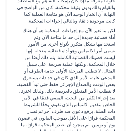
حاولنا معرفة ما إذا كان بإمكاننا التفاهم مع السلطات
والقيام بذلك بدون وثيقة محكمة، كان من الواضح في
النهاية أن الخيار الوحيد الآن هو متابعة العملية كما
كانت موجودة دائمًا، وبالتالي إجراءات المحكمة.
لكن ما تغير الآن مع إجراءات المحكمة هو أن هناك
أداة قضائية جديدة إلى حد ما متاحة الآن وتم
استخدامها بشكل متكرر لأنواع أخرى من الأمور
تسمى أمر الالتماس وهو أداة قضائية معجلة. إنها
ليست قضيتك القضائية الكاملة. يتم ذلك أيضًا من
خلال المحكمة، ولكنها عملية سريعة. على سبيل
المثال، لا تتطلب المرحلة الأولى خدمة الطرف أو
المدعى عليه، الأمر الذي كان في حد ذاته يستغرق
بعض الوقت والصداع الإجرائي فقط حتى تبدأ القضية.
لا يتطلب الأمر المتعلق بالعريضة ذلك، ولذلك اخترنا،
بعد إجراء الكثير من البحث، المضي قدمًا في الأمر
الخاص بتقديم الالتماس الذي تقوم، وفقًا للشروط
ذات الصلة، برفع دعوى ضد طرف آخر ثم تصدر
المحكمة قرارًا على الأقل بموجب القانون في غضون
يوم أو يومين. ثم بمجرد أن تصدر المحكمة قرارًا، ما