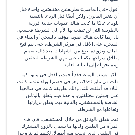
أقول «في الماضي» بطريقتين مختلفتين، واحدة قبل
أن يتغير القانون، ولكن أيضًا قبل الوباء. بالنسبة
للوباء، غالبًا ما كانت هناك عقوبات جنائية فورية
بالطريقة التي لن تذهب بها الأم إلى الشرطة فحسب،
بل ربما كانت هناك عقوبة مؤقتة بالسجن أو البقاء في
السجن، على الأقل في مركز الشرطة، حتى يتم فتح
الملف وتزويده بنوع من الشهادات. بعد ذلك، سيتم
إطلاق سراحها بكفالة حتى تنهي الشرطة التحقيق
ويتم تحويله إلى النيابة العامة.
ولكن بسبب الوباء، فقد أنجبت بالفعل في مايو، كما
قلت في مايو 2020، وهو في خضم الوباء عندما كانت
البلاد قد أغلقت للتو، وذلك بطريقة كانت في صالحها
على جبهتين مختلفتين، واحدة فيما يتعلق بالوثائق
الخاصة بالمستشفى، والثانية فيما يتعلق بزيارتها
وتفاعلها مع الشرطة.
فيما يتعلق بالوثائق من خلال المستشفى، فإن هذه
المرأة من الفلبين ولديها ما يسمى بالزوج المشترك
في الفلبين الذي أنجبت منه أطفالًا، لكنهم لم يتزوجوا