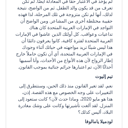
لم يؤخذ في الاعتبار حقًا في المعادلة أيضًا. لم تكن
تعرف من قد يكون والد الطفل. ثم من الواضح، نتيجة
لذلك، أنها لم تكن متزوجة في تلك المرحلة، لذا فهذه
حقيبة مختلطة أخرى من المشاعر. ومن الواضح أن
التواجد في الإمارات العربية المتحدة كان هناك
تداعيات وعواقب. كل أولئك الذين عاشوا في الإمارات
العربية المتحدة لفترة كافية، كانوا يعرفون دائمًا أن
هذا ليس شيئًا تريد مواجهته في حياتك أثناء وجودك
في الإمارات العربية المتحدة، أي أن تكون حاملاً خارج
إطار الزواج لأن هذه الأنواع من الأحداث، وأنا أسميها
أحداثًا الآن، تم اعتبارها جرائم جنائية بموجب القانون.
تيم إليوت
نعم. لقد تغير القانون منذ ذلك الحين، وسنتطرق إلى
التغييرات على وجه الخصوص مع هذه القصة. إذن،
هذا هو مايو 2020، وماذا حدث لآن؟ كانت ستعود إلى
المنزل. لقد ألغت تأشيرتها وكانت على وشك مغادرة
البلاد، أليس كذلك؟
لودميلا يامالوفا