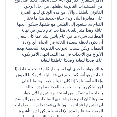
من المستندات القانونية لطفلها، من أجل الوجود
القانوني للطفل، والآن مع هذه الوثائق لديها القدرة
على مغادرة البلاد وبدء حياة جديدة. هذا ما تختار
القيام به. ستعود إلى الفلبين مع طفلها. سيكون لديها
عائلة وهذا مثير للغاية. هذا بعد عام بائس في نهاية
المطاف. شيء ما في عام بائس نشأ عما كان ينبغي
أن يكون لحظة سعيدة للغاية في الحياة، أي ولادة
الطفل، ولكن بسبب الجوانب القانونية المحيطة بهذه
الأنواع من الأحداث في هذا البلد، انتهى الأمر بكونه
عامًا صعبًا للغاية وصعبًا عاطفيًا للغاية.
هناك جوانب أخرى لهذا تسبب أيضًا وقد تجعله عاطفيًا
للغاية وهو أنه، كما نعلم في هذا البلد، لا يمكننا العيش
وإعالة أنفسنا إلا إذا كان لدينا وظيفة وحصلنا على
أجر. ولكن بسبب الجوانب المختلفة لهذه الحالة
بالذات، لم تتمكن من استخدام تأشيرتها لأن جواز
سفرها كان لفترة طويلة لدى السلطات، ومن الواضح
أن تأشيرتها قد انتهت، وبالتالي فقد تجاوزت الغرامات
المفروضة عليها مدة الإقامة، ولم يكن لديها تأشيرة
فعلية للعمل وكسب لقمة العيش. الآن لديك طفل