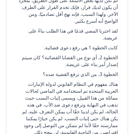
لم تكن لديها بعض الأسئلة على طول الطريق، بمجرد
أن يكون لديك قرار، فإنك تخدم القرار على الطرف
الآخر. ولهذا السبب، فإنه نهج أقل تصادميًا، ومن
الواضح أنه أسرع بكثير.
لقد اخترنا المضي قدمًا في هذا الطلب بناءً على
عريضة.
كانت الخطوة 1 هي رفع دعوى قضائية.
الخطوة 2، أي نوع من القضايا القضائية؟ كان سيتم
إصدار أمر بناء على عريضة.
الخطوة 3، من الذي نرفع القضية ضده؟
هناك مفهوم في النظام القانوني لدولة الإمارات
العربية المتحدة تم استخدامه في الماضي لحالات
مماثلة من هذا القبيل، ويسمى إثبات النسب حيث
تذهب في النهاية وترفع دعوى ضد الأب. في هذه
الحالة، لم يكن لدينا حقًا أب يمكن التعرف عليه. لم
يكن هناك حتى إثبات النسب. لم يكن خيارًا يمكننا
ممارسته حقًا لأننا لم نتمكن من التوصل إلى وجود
افتراضي. من الناحية القانونية، لن ينجح ذلك.