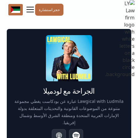
حجز استشارة
الجراحة مع لودميلا
Lawgical with Ludmila عبارة عن بودكاست يغطي مجموعة
متنوعة من الموضوعات القانونية والتحديثات المتعلقة بدولة
الإمارات العربية المتحدة ومنطقة الشرق الأوسط وشمال
إفريقيا.