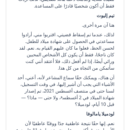
فقط أن أكون شخصيًا قادرًا على المساعدة.
تيم إليوت
هنا آن مرة أخرى.
لذلك، عندما تم إسقاط قضيتي، اقتربوا مني. أرادوا
مساعدتي في الحصول على شهادة ميلاد للطفل.
لحسن الحظ، فعلوا ما كان عليهم القيام به. نعم. لقد
كان ناجحًا، فقط أن يكون كل الأشخاص المحبين
ورائي أيضًا، إذا لم أفعل ذلك، فلا أعتقد أنني كنت
سأتمكن من النجاة من كل هذا.
آن هناك، ويمكنك حقًا سماع المشاعر لأنه، أعني، أحد
الأشياء التي يجب أن أشير إليها، في وقت التسجيل،
لسنا حتى في منتصف أغسطس 2021، تم إصدار
و
شهادة الميلاد في 2 أغسطس
، ولا حتى — ماذا؟ —
قبل 10 أيام، لودميلا؟
لودميلا يامالوفا
نعم. إنها حقًا نتيجة عاطفية جدًا ووقتًا عاطفيًا لأن
الأمر استغرق أكثر من عام حتى تحصل فعليًا على نوع