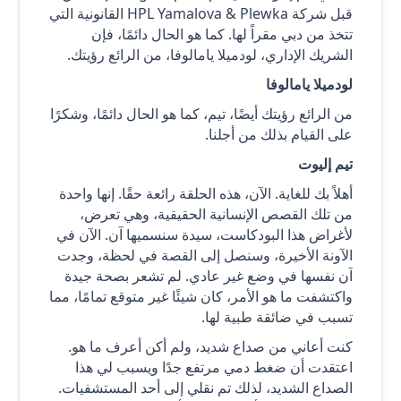
قبل شركة HPL Yamalova & Plewka القانونية التي
تتخذ من دبي مقراً لها. كما هو الحال دائمًا، فإن
الشريك الإداري، لودميلا يامالوفا، من الرائع رؤيتك.
لودميلا يامالوفا
من الرائع رؤيتك أيضًا، تيم، كما هو الحال دائمًا، وشكرًا
على القيام بذلك من أجلنا.
تيم إليوت
أهلاً بك للغاية. الآن، هذه الحلقة رائعة حقًا. إنها واحدة
من تلك القصص الإنسانية الحقيقية، وهي تعرض،
لأغراض هذا البودكاست، سيدة سنسميها آن. الآن في
الآونة الأخيرة، وسنصل إلى القصة في لحظة، وجدت
آن نفسها في وضع غير عادي. لم تشعر بصحة جيدة
واكتشفت ما هو الأمر، كان شيئًا غير متوقع تمامًا، مما
تسبب في ضائقة طبية لها.
كنت أعاني من صداع شديد، ولم أكن أعرف ما هو.
اعتقدت أن ضغط دمي مرتفع جدًا ويسبب لي هذا
الصداع الشديد، لذلك تم نقلي إلى أحد المستشفيات.