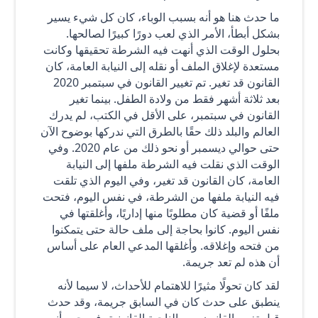
ما حدث هنا هو أنه بسبب الوباء، كان كل شيء يسير
بشكل أبطأ، الأمر الذي لعب دورًا كبيرًا لصالحها.
بحلول الوقت الذي أنهت فيه الشرطة تحقيقها وكانت
مستعدة لإغلاق الملف أو نقله إلى النيابة العامة، كان
القانون قد تغير. تم تغيير القانون في سبتمبر 2020
بعد ثلاثة أشهر فقط من ولادة الطفل. بينما تغير
القانون في سبتمبر، على الأقل في الكتب، لم يدرك
العالم والبلد ذلك حقًا بالطرق التي ندركها بوضوح الآن
حتى حوالي ديسمبر أو نحو ذلك من عام 2020. وفي
الوقت الذي نقلت فيه الشرطة ملفها إلى النيابة
العامة، كان القانون قد تغير، وفي اليوم الذي تلقت
فيه النيابة ملفها من الشرطة، في نفس اليوم، فتحت
ملفًا أو قضية كان مطلوبًا منها إداريًا، وأغلقتها في
نفس اليوم. كانوا بحاجة إلى ملف حالة حتى يتمكنوا
من فتحه وإغلاقه. وأغلقها المدعي العام على أساس
أن هذه لم تعد جريمة.
لقد كان تحولًا مثيرًا للاهتمام للأحداث، لا سيما لأنه
ينطبق على حدث كان في السابق جريمة، وقد حدث
قبل تغيير القانون. من الناحية القانونية، في حين أنه