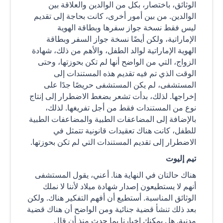
الوثائق، باختصار، بكل من الوالدين والعلاقة بين
الوالدين. من بين أمور أخرى، كانت بحاجة إلى تقديم
ليس فقط نسخة جواز سفرها وبطاقة الهوية
الإماراتية، ولكن أيضًا نسخة جواز السفر وبطاقة
الهوية الإماراتية لوالد الطفل، والأهم من ذلك، شهادة
الزواج، التي من الواضح أنها لم تكن بحوزتها، وحتى
الوقت الذي تم فيه تقديم هذه المستندات إلى
المستشفى، لم يكن المستشفى حريصًا جدًا على
إخراجها. لذلك، بدأت تشعر بضغط الاضطرار إلى إنتاج
نوع من المستندات فقط من أجل تفريغها. لذلك،
بالإضافة إلى المضاعفات الطبية والمضاعفات الطبية
للطفل، كانت هناك تعقيدات قانونية تتمثل في
الاضطرار إلى تقديم المستندات التي لم تكن بحوزتها.
تيم إليوت
هناك حالتان في النهاية هنا. أعني، يقول المستشفى
أنهم لا يستطيعون إصدار شهادة ميلاد لأننا لا نملك
الوثائق المناسبة. أستطيع أن أفهم التفكير هناك. ولكن
بعد ذلك تنشأ قضية جنائية ومن الواضح أن هناك قضية
مدنية. هل يمكنك إخبارنا بما حدث منذ أن قال