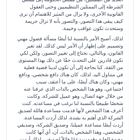
الشرطة إلى الممثلين التنظيميين وحتى العقول
القانونية الأخرى، ولا يزال من المثير للاهتمام أن نرى
كيف يبقى هذا التصور، والتصور بأنه لا تزال جريمة
وستحدث تكون عواقب وخيمة.
لذلك، أصبح الأمر بالنسبة لنا أيضًا مسألة فضول مهني
وتصميم على إظهار أن الأمر ليس كذلك. لقد تغير
القانون، وبالتالي، نحتاج إلى تغيير التصور، ولكن لكي
نكون قادرين على التحدث حقًا عن ذلك بهذا المستوى
من الثقة، كنا بحاجة إلى أن تكون لدينا قضية فعلية
في متناول اليد. لذلك، كان هناك دافع شخصي، ودافع
مهني، وكان هناك أيضًا، على ما أعتقد، سبب
اجتماعي، وهو هذا الشخص بالذات الذي عرفنا عنه
من خلال جهة اتصال، وهو عميل للشركة، وكانت
شخصًا طبيعيًا بالنسبة لنا نرغب في مساعدته. كنت
أعرف هذا الشخص لأنها قدمت مساعدة هائلة لصديق
الشركة الذي أهتم به بشدة، لذلك أردت المساعدة.
أردت أيضًا مساعدة عميلنا، وصديق الشركة، وصديقي
الشخصي، وهذا الشخص بالذات، آن، أي أنها كانت
مفيدة للغاية وقدمت دعمًا هائلاً لصديقي، لذلك أردت