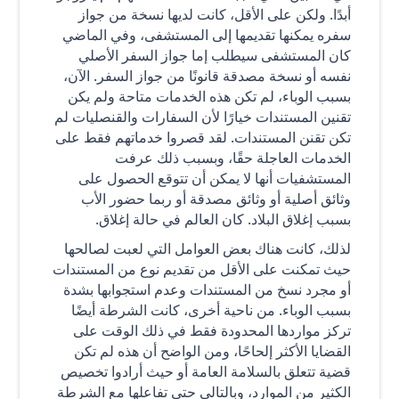
أبدًا. ولكن على الأقل، كانت لديها نسخة من جواز
سفره يمكنها تقديمها إلى المستشفى، وفي الماضي
كان المستشفى سيطلب إما جواز السفر الأصلي
نفسه أو نسخة مصدقة قانونًا من جواز السفر. الآن،
بسبب الوباء، لم تكن هذه الخدمات متاحة ولم يكن
تقنين المستندات خيارًا لأن السفارات والقنصليات لم
تكن تقنن المستندات. لقد قصروا خدماتهم فقط على
الخدمات العاجلة حقًا، وبسبب ذلك عرفت
المستشفيات أنها لا يمكن أن تتوقع الحصول على
وثائق أصلية أو وثائق مصدقة أو ربما حضور الأب
بسبب إغلاق البلاد. كان العالم في حالة إغلاق.
لذلك، كانت هناك بعض العوامل التي لعبت لصالحها
حيث تمكنت على الأقل من تقديم نوع من المستندات
أو مجرد نسخ من المستندات وعدم استجوابها بشدة
بسبب الوباء. من ناحية أخرى، كانت الشرطة أيضًا
تركز مواردها المحدودة فقط في ذلك الوقت على
القضايا الأكثر إلحاحًا، ومن الواضح أن هذه لم تكن
قضية تتعلق بالسلامة العامة أو حيث أرادوا تخصيص
الكثير من الموارد، وبالتالي حتى تفاعلها مع الشرطة