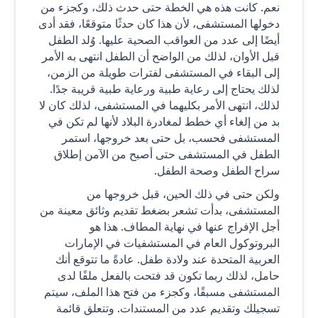
نعم. كانت هذه هي الخطة حتى حدث ذلك، وكجزء من
دخولها المستشفى، لأن هذا كان حدثًا متوقعًا، فقد أدى
أيضًا إلى عدد من العواقب الصحية عليها. وُلد الطفل
قبل الأوان، لذلك من الواضح أن الطفل انتهى به الأمر
إلى البقاء في المستشفى لفترات طويلة من الزمن،
لذلك يحتاج إلى رعاية طبية ورعاية طبية قريبة جدًا.
لذلك، انتهى الأمر بكليهما في المستشفى، لذلك كان لا
بد من إلغاء أي خطط لمغادرة البلاد لأنها لم تكن في
المستشفى فحسب، بل حتى بعد خروجها، استمر
الطفل في المستشفى حتى أصبح من الآمن إطلاق
سراح الطفل وصحة الطفل.
ولكن حتى في ذلك الحين، قبل خروجها من
المستشفى، بدأت تشعر بضغط تقديم وثائق معينة من
أجل الإفراج عنها في نهاية المطاف. هذا هو
البروتوكول العام في المستشفيات في الإمارات
العربية المتحدة عند ولادة طفل. عادةً ما تتوقع أنك
حامل، لذلك ربما تكون قد فتحت بالفعل ملفًا لدى
المستشفى مسبقًا، وكجزء من فتح هذا الملف، سيتم
تسجيلك وتقديم عدد من المستندات. وتتعلق قائمة