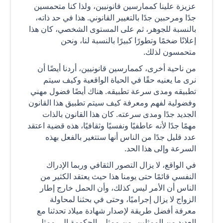
عزيزة علينا كممارسين قانونيين، ولذا كنا متحمسين
جدًا ومرحبين جدًا بالتغيير القانوني. هذا في حد ذاته،
بالنسبة للجوهر، ثم على المستوى الشخصي، كان هذا
إعلانًا ضخمًا وتطورًا كبيرًا بالنسبة لنا، ونحن
متحمسون لذلك.
من ناحية أخرى، كممارسين قانونيين، أردنا أيضًا أن
نرى ما يعنيه حقًا في الحياة الواقعية وكيف سيتم
تطبيقه ومدى سرعة تطبيقه. هناك أيضًا فضول مهني
وفضولية لفهم ومعرفة كيف سيتم تطبيق هذا القانون
الجديد جدًا ومدى سرعته. كان هذا القانون بالذات
مهمًا جدًا لأنه عاطفيًا ونفسيًا وثقافيًا، هذه قضية اعتقد
عدد قليل جدًا من الناس أنها ستتغير بالفعل بهذه
السرعة وإلى هذا الحد.
في الواقع، لا يزال التصور الثقافي وربما الإدراك
النفسي قائمًا حتى يومنا هذا حيث يعتقد الكثير من
الناس أن الأمر ليس كذلك، وأن الحمل خارج إطار
الزواج لا يزال إجراميًا، وحتى في بحثنا لمحاولة
معرفة أفضل طريقة لإصدار شهادة ميلاد تحدثنا مع
العديد من الممثلين، من ممثلي الحكومة إلى ممثلي