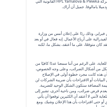
هنا في الإمارات. اسمي تيم إليوت. تأتي شركة Lawgical إليك من شركة HPL Yamalova & Plewka القانونية التي
ودميلا يامالوفا. جميل أن أراك.
فبراير، وذلك ردًا على إعلان أمس من وزارة
درالية على أرباح الأعمال. إنه فعال في أو بعد
 شهرًا. إنها أخبار ضخمة. لقد كان متوقعًا، على ما أعتقد، بشكل ما، لكنه
ية، على الرغم من أننا سمعنا عددًا كافيًا من
 شكل من أشكال الضرائب، وعلى وجه الخصوص،
بأن هذه كانت مجرد خطوة أولى في الإصلاح
البيانات أو الاقتراحات بأن ضريبة الشركات لن
يمة المضافة ستكون الشكل الوحيد للضريبة.
ت بعدم فرض ضرائب، ومن ناحية أخرى، تشير إلى
ية لأنني لا أعتقد أن الكثيرين توقعوا أن يأتي
 أو حتى اقتراحات بأن هذا الإعلان وشيك. ومع