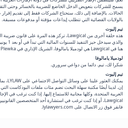
يسمح للشركات بتعويض الدخل الخاضع للضريبة بالخسائر وحتى ال
الحالات. بالإضافة إلى ذلك، ستحتاج الشركات فقط إلى تقديم إقرار 
بالولايات القضائية التي تتطلب إيداعات مؤقتة أو مدفوعات مسبقة.
تيم إليوت
هذه حلقة أخرى من Lawgical، تركز هذه المرة على 
هنا في Lawgical هي لودميلا يامالوفا، الشريك الإداري في Yamalova & Plewka. شكرا لك، لودميلا.
لودميلا يامالوفا
شكرا لك، تيم. دائما من دواعي سروري.
تيم إليوت
يمكنك الع
إن. لدينا أيضًا مكتبة سهلة البحث تضم مئات ملفات البودكاست التي ت
العربية المتحدة، وكلها مجانية للاستماع إليها. إذا كنت ترغب في ال
Lawgical، أو إذا كنت ترغب في استشارة أحد المتخصصين القانون
فانقر فوق زر الاتصال على lylawyers.com.