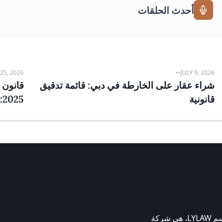
أحدث الحلقات
25, 2026
•
•
JULY 9, 2026
شراء عقار على الخارطة في دبي: قائمة تدقيق
قانون ا
قانونية
2025: دليل عملي
شركة إتش بي إل يامالوفا وبليوكا فزكو، المعروفة باسم LYLAW، هي شركة