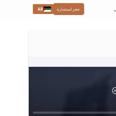
AR
حجز استشارة