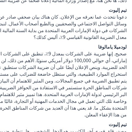
ذلك، ها نحن هنا، مع إصدار وزارة المالية إعلانًا ضخمًا عن ضريبة ا
تيم إليوت
دعونا نتحدث عما نعرفه من الإعلان. كان هناك بيان صحفي صادر عن وز
وسائل التواصل الاجتماعي والصحفيين وبالطبع أصحاب الأعمال. لنبد
معدل الضريبة القانونية القياسي 9٪، أليس كذلك؟
لودميلا يامالوفا
إماراتي، أي حوالي 100,000 دولار أمريكي سنويًا. ال
الحد للضريبة. وينص الإعلان أيضًا على أن ضريبة الشركات ستطبق ع
استخراج الموارد الطبيعية، والتي ستظل خاضعة للضرائب على مستوى ا
يتم تطبيق الضريبة في جميع المجالات. ومن المثير للاهتمام أن البيان
شركات المناطق الحرة ستستمر في الاستفادة من الحوافز الضريبية ال
البر الرئيسي لدولة الإمارات العربية المتحدة. هذا تمييز مثير للاهت
وخاصة تلك التي تعمل في مجال الخدمات المهنية أو التجارة، غالبًا ما 
المتحدة بشكل ما. قد يعني هذا أن العديد من شركات المناطق الحر
من هذا الإعفاء المعلن.
تيم إليوت
مصدر قلق فوري آخر للكثيرين هو الدخل الشخصي. هل تنطبق ضريبة 