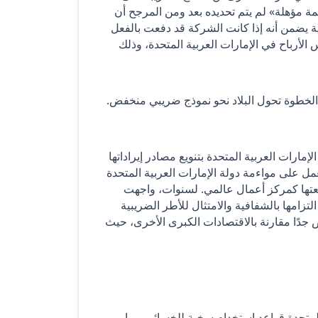
مة مؤهلة» لم يتم تحديده بعد ومن المرجح أن
بية يضمن أنه إذا كانت الشركة قد دفعت بالفعل
أرباح في الإمارات العربية المتحدة، وذلك
 الخطوة تحول البلاد نحو نموذج ضريبي منخفض.
مارات العربية المتحدة بتنويع مصادر إيراداتها
عمل على مواءمة دولة الإمارات العربية المتحدة
معتها كمركز أعمال عالمي. لسنوات، واجهت
تزامها بالشفافية والامتثال للأطر الضريبية
دير بالذكر أيضًا أن معدل الضريبة بنسبة 9٪ منخفض جدًا مقارنة بالاقتصادات الكبرى الأخرى، حيث
لمتحدة قواعد استخدام سخية للخسائر، مما