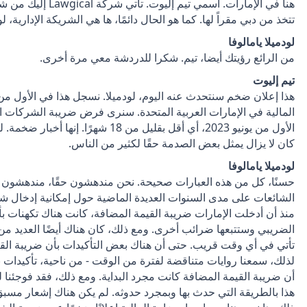
تتخذ من دبي مقراً لها. كما هو الحال دائمًا، ها هي الشريكة الإدارية، ل
لودميلا يامالوفا
من الرائع رؤيتك أيضا، تيم. شكرا للدردشة معي مرة أخرى.
تيم إليوت
هذا إعلان ضخم سنتحدث عنه اليوم، لودميلا. نسجل هذا في الأول من 
المالية في الإمارات العربية المتحدة. سنرى فرض ضريبة الشركات الفي
الأول من يونيو 2023، أي أقل بقليل من 18
كان لا يزال يمثل بعض الصدمة حقًا لكثير من الناس.
لودميلا يامالوفا
حسنًا، كل من هذه العبارات صحيحة. نحن مندهشون حقًا، مندهشون للغا
الشائعات على مدى السنوات العديدة الماضية حول إمكانية إدخال
منذ أن أدخلت الإمارات ضريبة القيمة المضافة، كانت هناك تكهنات 
الضريبي وستتبعها ضرائب أخرى. ومع ذلك، كان هناك أيضًا العديد من 
تأتي في أي وقت قريب. حتى أن هناك بعض التأكيدات بأن ضريبة الق
لذلك، سمعنا روايات متناقضة لفترة من الوقت - من ناحية، تأكيدا
أن ضريبة القيمة المضافة كانت مجرد البداية. ومع ذلك، فقد فوجئنا للغا
هذا بالطريقة التي حدث بها وبمجرد حدوثه. لم يكن هناك إشعار مسبق