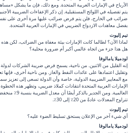
الأرباح في الإمارات العربية المتحدة. ومع ذلك، فإن ما يشكل «مساه
يتم تفصيله في اللوائح المستقبلية. إن ذكر الإعفاءات الضريبية الأجن
ضرائب في الخارج، فلن يتم فرض ضرائب عليها مرة أخرى على نفس ال
بفضل معاهدات الازدواج الضريبي في الإمارات العربية المتحدة.
تيم إليوت
لماذا الآن؟ لطالما كانت الإمارات بيئة معفاة من الضرائب، لكن هذه
هل هذا جزء من اتجاه عالمي أكبر أم ضرورة محلية؟
لودميلا يامالوفا
إنه القليل من الاثنين. من ناحية، يسمح فرض ضريبة الشركات لدولة الإ
وتقليل اعتمادها على عائدات النفط والغاز. ومن ناحية أخرى، فإنها ت
مع المعايير الضريبية الدولية، خاصة وأن الدولة تسعى إلى تعزيز س
الإمارات العربية المتحدة انتقادات كملاذ ضريبي، وتظهر هذه الخطوة ال
العالمية. ومن الج
تتراوح المعدلات عادةً من 20٪ إلى 30٪.
تيم إليوت
أي شيء آخر من الإعلان يستحق تسليط الضوء عليه؟
لودميلا يامالوفا
نعم، سيتضمن الإطار الضريبي للشركات في دولة الإمارات العربية ا