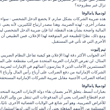
تزال غير مطروحة؟
لودميلا يامالوفا
هذه ضريبة الشركات بشكل صارم. لا يخضع الدخل الشخصي - سواء من 
مصادر أخرى - لهذه الضريبة. وهذا مصدر ارتياح للكثيرين، لأنه يعني ع
المالية واضحة بشأن هذه النقطة، لذا فإن ضريبة الدخل الشخصي لي
ومع ذلك، نظرًا للطبيعة غير المتوقعة لهذا الإعلان، فمن الطبيعي أ
الأخرى التي قد تأتي في المستقبل.
تيم إليوت
أحد الجوانب الأكثر دقة لهذا الإعلان هو كيفية تفاعل النظام الضري
المثال، لن تفرض الإمارات العربية المتحدة ضرائب مقتطعة على الم
المستثمرين الأجانب الذين لا يمارسون أعمالهم في الإمارات لضريبة 
الشركات الإماراتية من دفع الضرائب على أرباح رأس المال وأرباح ا
إضافة الضرائب الأجنبية مقابل ضريبة الشركات الإماراتية المستحقة
لودميلا يامالوفا
بعبارات أبسط، يتعلق الأمر بضمان بقاء دولة الإمارات العربية المتحدة
عدم اقتطاع الضرائب يعني أن المدفوعات التي تنتقل من وإلى الإمار
للأغراض الضريبية، وهو أمر شائع في الولايات القضائية الأخرى. ثانيًا
المستلمة من الأسهم المؤهلة يعني أن الشركات التي لديها استثما