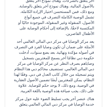
آخر يتعلق بالشركات. وهناك نموذج آخر يتعلق
بالأصول المالية، وهناك نموذج آخر يتعلق بالوصاية.
ومع ذلك، فمن المستحسن اختيار الإرادة الكاملة.
تشمل الوصية الكاملة التصرف في جميع أنواع
الأصول، المنقولة وغير المنقولة، الموجودة حاليًا أو
المكتسبة لاحقًا، بالإضافة إلى أحكام الوصاية على
الأطفال القاصرين.
يعد مركز الوصايا في مركز دبي المالي العالمي أحد
الأمثلة على ضمان أن تكون وصايا الفرد في التصرف
في أصوله مؤكدة ونهائية. بعد بضع سنوات، أدخلت
حكومة دبي نظامًا آخر يسمح للمغتربين بتسجيل
وصاياهم بصرف النظر عن مركز الوصايا في مركز
دبي المالي العالمي. تستضيف محاكم دبي هذا النظام
ويتم تسجيله من خلال كاتب العدل في دبي. وفقًا لهذا
النظام، يمكن للمغتربين أيضًا تضمين الأصول العقارية
في الوصية. ومع ذلك، لا يوجد حكم للوصاية. علاوة
على ذلك، يجب صياغة هذه الوصية باللغة العربية.
هناك عنصر آخر يجب تسليط الضوء عليه حول مركز
خدمة الوصايا في مركز دبي المالي العالمي يتعلق