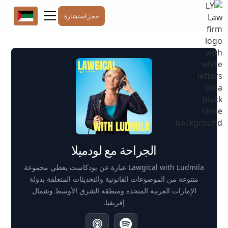
حجز استشارة
الجراحة مع لودميلا
Lawgical with Ludmila عبارة عن بودكاست يغطي مجموعة
متنوعة من الموضوعات القانونية والتحديثات المتعلقة بدولة
الإمارات العربية المتحدة ومنطقة الشرق الأوسط وشمال
إفريقيا.