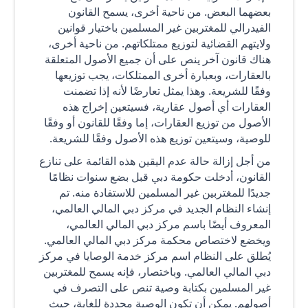
بعضهما البعض. من ناحية أخرى، يسمح القانون
الفيدرالي للمغتربين غير المسلمين باختيار قوانين
ولايتهم القضائية لتوزيع ممتلكاتهم. من ناحية أخرى،
هناك قانون آخر ينص على أن جميع الأصول المتعلقة
بالعقارات، وبعبارة أخرى الممتلكات، يجب توزيعها
وفقًا للشريعة. وهذا يمثل تعارضًا لأنه إذا تضمنت
العقارات أي أصول عقارية، فسيتعين إخراج هذه
الأصول من توزيع العقارات، إما وفقًا للقانون أو وفقًا
للوصية، وسيتعين توزيع هذه الأصول وفقًا للشريعة.
من أجل إزالة حالة عدم اليقين هذه القائمة على تنازع
القانون، أدخلت حكومة دبي قبل بضع سنوات نظامًا
جديدًا للمغتربين غير المسلمين للاستفادة منه. تم
إنشاء النظام الجديد في مركز دبي المالي العالمي،
المعروف أيضًا باسم مركز دبي المالي العالمي،
ويخضع لاختصاص محكمة مركز دبي المالي العالمي.
يُطلق على النظام اسم مركز خدمة الوصايا في مركز
دبي المالي العالمي. وباختصار، فإنه يسمح للمغتربين
غير المسلمين بكتابة وصية تنص على التصرف في
أصولهم. يمكن أن تكون الوصية محددة للغاية، حيث