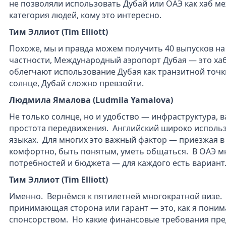
не позволяли использовать Дубай или ОАЭ как хаб м
категория людей, кому это интересно.
Тим Эллиот (Tim Elliott)
Похоже, мы и правда можем получить 40 выпусков на э
частности, Международный аэропорт Дубая — это хаб
облегчают использование Дубая как транзитной точки
солнце, Дубай сложно превзойти.
Людмила Ямалова (Ludmila Yamalova)
Не только солнце, но и удобство — инфраструктура,
простота передвижения. Английский широко использу
языках. Для многих это важный фактор — приезжая в 
комфортно, быть понятым, уметь общаться. В ОАЭ мн
потребностей и бюджета — для каждого есть вариант
Тим Эллиот (Tim Elliott)
Именно. Вернёмся к пятилетней многократной визе. П
принимающая сторона или гарант — это, как я поним
спонсорством. Но какие финансовые требования пр