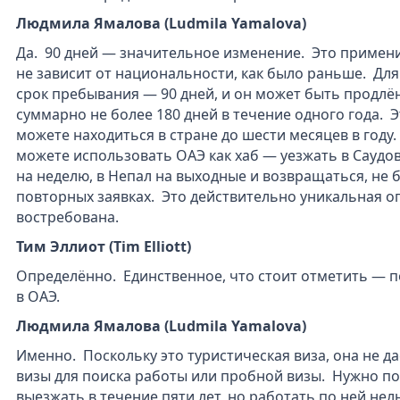
Людмила Ямалова (Ludmila Yamalova)
Да. 90 дней — значительное изменение. Это примени
не зависит от национальности, как было раньше. Дл
срок пребывания — 90 дней, и он может быть продлё
суммарно не более 180 дней в течение одного года. Э
можете находиться в стране до шести месяцев в году.
можете использовать ОАЭ как хаб — уезжать в Саудов
на неделю, в Непал на выходные и возвращаться, не 
повторных заявках. Это действительно уникальная о
востребована.
Тим Эллиот (Tim Elliott)
Определённо. Единственное, что стоит отметить — п
в ОАЭ.
Людмила Ямалова (Ludmila Yamalova)
Именно. Поскольку это туристическая виза, она не да
визы для поиска работы или пробной визы. Нужно по
выезжать в течение пяти лет, но работать по ней нел