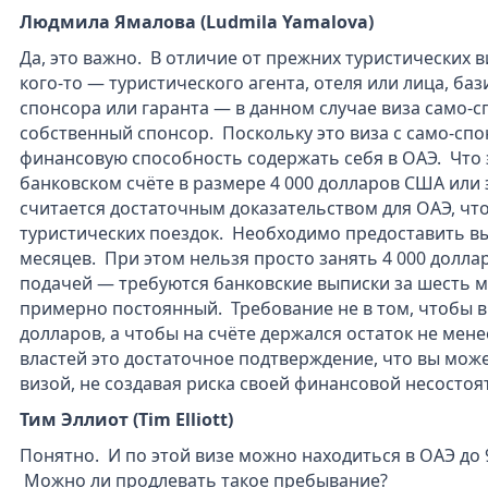
Людмила Ямалова (Ludmila Yamalova)
Да, это важно. В отличие от прежних туристических 
кого-то — туристического агента, отеля или лица, ба
спонсора или гаранта — в данном случае виза само-
собственный спонсор. Поскольку это виза с само-сп
финансовую способность содержать себя в ОАЭ. Что э
банковском счёте в размере 4 000 долларов США или 
считается достаточным доказательством для ОАЭ, чт
туристических поездок. Необходимо предоставить вы
месяцев. При этом нельзя просто занять 4 000 долла
подачей — требуются банковские выписки за шесть ме
примерно постоянный. Требование не в том, чтобы в
долларов, а чтобы на счёте держался остаток не мене
властей это достаточное подтверждение, что вы може
визой, не создавая риска своей финансовой несостоя
Тим Эллиот (Tim Elliott)
Понятно. И по этой визе можно находиться в ОАЭ до 9
Можно ли продлевать такое пребывание?