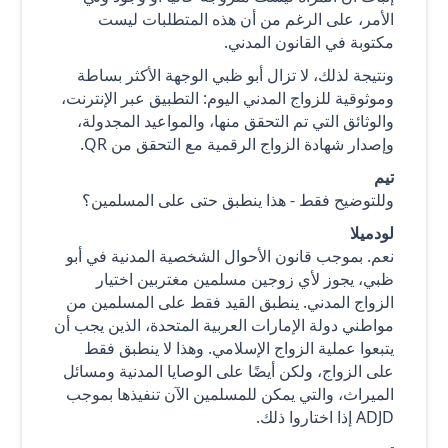
الأمر، على الرغم من أن هذه المتطلبات ليست
مكتوبة في القانون المدني.
ونتيجة لذلك، لا تزال أبو ظبي الوجهة الأكثر بساطة
وموثوقية للزواج المدني اليوم: التطبيق عبر الإنترنت،
والوثائق التي تم التحقق منها، والمواعيد المجدولة،
وإصدار شهادة الزواج الرقمية مع التحقق من QR.
تيم
وللتوضيح فقط - هذا ينطبق حتى على المسلمين؟
لودميلا
نعم. بموجب قانون الأحوال الشخصية المدنية في أبو
ظبي، يجوز لأي زوجين مسلمين مغتربين اختيار
الزواج المدني. ينطبق القيد فقط على المسلمين من
مواطني دولة الإمارات العربية المتحدة، الذين يجب أن
يتبعوا عملية الزواج الإسلامي. وهذا لا ينطبق فقط
على الزواج، ولكن أيضًا على الوصايا المدنية ومسائل
الميراث، والتي يمكن للمسلمين الآن تنفيذها بموجب
ADJD إذا اختاروا ذلك.