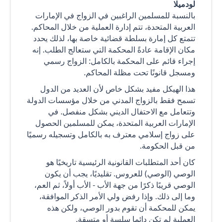
لودميلا
بالنسبة للمسلمين الراغبين في الزواج في الإمارات
العربية المتحدة، تتم إدارة العملية من خلال المحاكم.
تتمتع كل إمارة بسلطة قضائية خاصة بها، لذلك يحدد
مكان الإقامة عادةً المحكمة التي ستعالج الطلب. إنه
إجراء قائم على المحكمة بالكامل: الزواج رسمي
ومسجل قانونًا تحت مظلة المحاكم.
هذا الهيكل مفيد بشكل خاص لأن العديد من الدول
تسمح فقط بالزواج المدني من خلال مؤسسات الدولة
وتتعامل مع الاحتفال الديني بشكل منفصل. في
الإمارات العربية المتحدة، يمكن للمسلمين الحصول
على زواج إسلامي معترف به بالكامل وتسجيله رسميًا
من قبل الحكومة.
كان أحد المتطلبات القانونية الرئيسية تاريخيًا هو
الوصي (الوصي) للعروس. تقليديًا، يجب أن يكون
الوصي قريبًا ذكرًا من جهة الأب - الأب أولاً، ثم العم،
وما إلى ذلك. وإذا رفض ولي الأمر الذكر الموافقة،
يمكن للمحكمة أن تقوم بدور الوصي، ولكن هذه
العملية لم تكن دائما سلسة أو متسقة.