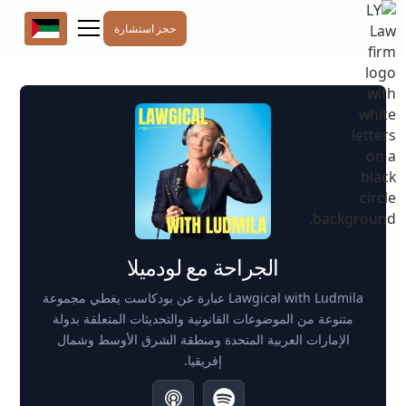
حجز استشارة
الجراحة مع لودميلا
Lawgical with Ludmila عبارة عن بودكاست يغطي مجموعة
متنوعة من الموضوعات القانونية والتحديثات المتعلقة بدولة
الإمارات العربية المتحدة ومنطقة الشرق الأوسط وشمال
إفريقيا.