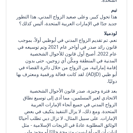
المتحدة.
تيم
هذا تحول كبير. وعلى صعيد الزواج المدني، هذا التطور
جديد جدًا في الإمارات العربية المتحدة، أليس كذلك؟
لودميلا
نعم. تم تقديم الزواج المدني في أبوظبي أولاً، بموجب
قانون رائد صدر في أواخر عام 2021 وتم توسيعه في
عام 2022. أصبح أول قانون للأحوال الشخصية
المدنية في المنطقة ومكّن أي زوجين، حتى بدون
إقامة إماراتية، من الزواج من خلال دائرة القضاء في
أبو ظبي (ADJD). لقد كانت فعالة ورقمية ومعترف بها
دوليًا.
بعد فترة وجيزة، صدر قانون الأحوال الشخصية
الاتحادي لغير المسلمين، مما أدى إلى توسيع نطاق
الزواج المدني في جميع أنحاء الإمارات العربية
المتحدة. ومع ذلك، لا يزال التنفيذ يتكيف في بعض
الإمارات. على سبيل المثال، لا تزال دبي تطلب أحيانًا
الوثائق المطلوبة عادةً في الزيجات الإسلامية - مثل
إثبات أن المرأة ليست متزوجة حاليًا أو وجود ولي