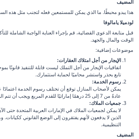
المضيف
هذا يبدو محبطًا. ما الذي يمكن للمستمعين فعله لتجنب مثل هذه الس
لودميلا يامالوفا
قبل متابعة الدعوى القضائية، قم بإجراء العناية الواجبة الشاملة للت
الوقت والمال والجهد.
موضوعات إضافية:
الإيجار من أجل امتلاك العقارات:
اتفاقيات الإيجار من أجل التملك ليست قابلة للتنفيذ قانونًا بمو
تابع بحذر واستشر محاميًا لحماية استثمارك.
رسوم الخدمة:
يمكن لأصحاب المنازل توقع أن تختلف رسوم الخدمة اعتمادًا ع
عادةً من 7 إلى 25 درهمًا إماراتيًا للقدم المربع ويجب أن تتم الموافقة عليها من قبل RERA.
جمعيات الملاك:
لا يمكن لجمعيات الملاك في الإمارات العربية المتحدة حتى الآن
الذين لا يدفعون لأنهم يفتقرون إلى الوضع القانوني ككيانات. و
التنظيمية.
المضيف