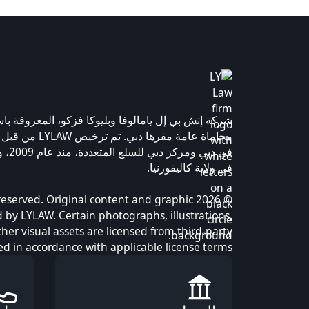
محاماة عامة مقرها د
في دبي
في ولاية كاليفورنيا.
ights reserved. Original content and graphic
 by LYLAW. Certain photographs, illustrations,
ther visual assets are licensed from third-party
d in accordance with applicable license terms.