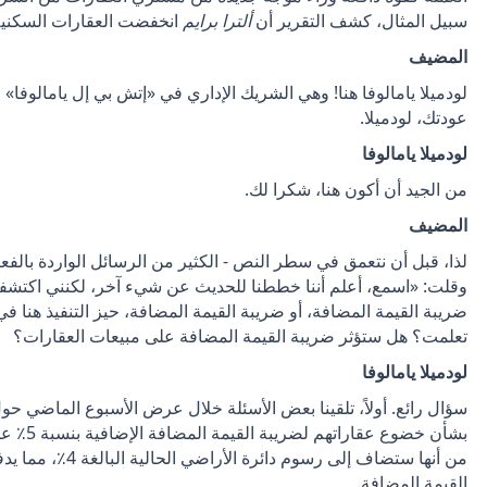
سبيل المثال، كشف التقرير أن
ألترا برايم
انخفضت العقارات السكنية في مايفير ب
المضيف
لودميلا يامالوفا هنا! وهي الشريك الإداري في «إتش بي إل يامالوفا» و
عودتك، لودميلا.
لودميلا يامالوفا
من الجيد أن أكون هنا، شكرا لك.
المضيف
لذا، قبل أن نتعمق في سطر النص - الكثير من الرسائل الواردة بالفعل 
وقلت: «اسمع، أعلم أننا خططنا للحديث عن شيء آخر، لكنني اكتشف
ضريبة القيمة المضافة، أو ضريبة القيمة المضافة، حيز التنفيذ هنا في ا
تعلمت؟ هل ستؤثر ضريبة القيمة المضافة على مبيعات العقارات؟
لودميلا يامالوفا
سؤال رائع. أولاً، تلقينا بعض الأسئلة خلال عرض الأسبوع الماضي حول
من أنها ستضاف إلى ر
القيمة المضافة.