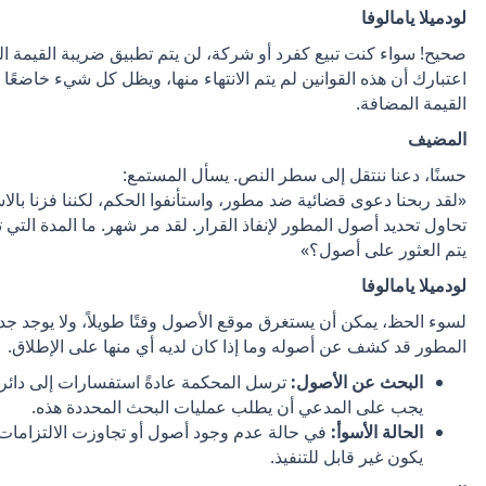
لودميلا يامالوفا
صحيح! سواء كنت تبيع كفرد أو شركة، لن يتم تطبيق ضريبة القيمة 
اعتبارك أن هذه القوانين لم يتم الانتهاء منها، ويظل كل شيء خاضعًا
القيمة المضافة.
المضيف
حسنًا، دعنا ننتقل إلى سطر النص. يسأل المستمع:
«لقد ربحنا دعوى قضائية ضد مطور، واستأنفوا الحكم، لكننا فزنا بالاس
تحاول تحديد أصول المطور لإنفاذ القرار. لقد مر شهر. ما المدة التي ت
يتم العثور على أصول؟»
لودميلا يامالوفا
لسوء الحظ، يمكن أن يستغرق موقع الأصول وقتًا طويلاً، ولا يوجد ج
المطور قد كشف عن أصوله وما إذا كان لديه أي منها على الإطلاق.
البحث عن الأصول:
ترسل المحكمة عادةً استفسارات إلى دائر
يجب على المدعي أن يطلب عمليات البحث المحددة هذه.
الحالة الأسوأ:
في حالة عدم وجود أصول أو تجاوزت الالتزامات 
يكون غير قابل للتنفيذ.