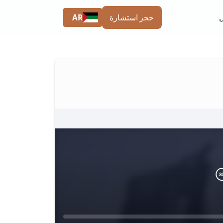
AR
حجز استشارة