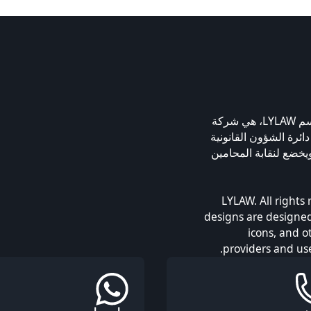
شركة إتش بي إل يامالوفا وبليوكا فزكو، المعروفة باسم LYLAW، هي شركة
بي. تم ترخيص LYLAW من قبل دائرة الشؤون القانونية
 ومركز دبي للسلع المتعددة، منذ عام 2009، ويخضع لنقابة المحامين
© 2026 LYLAW. All r
designs are designed
icons, and o
providers and use