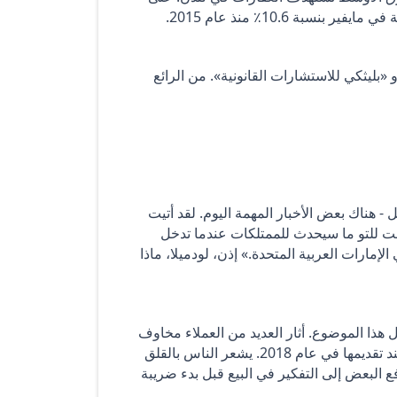
نسبة 10.6٪ منذ عام 2015.
 «بليثكي للاستشارات القانونية». من الرائع
- هناك بعض الأخبار المهمة اليوم. لقد أتيت
ت للتو ما سيحدث للممتلكات عندما تدخل
لإمارات العربية المتحدة.» إذن، لودميلا، ماذا
 هذا الموضوع. أثار العديد من العملاء مخاوف
بشأن خضوع عقاراتهم لضريبة القيمة المضافة الإضافية بنسبة 5٪ عند تقديمها في عام 2018. يشعر الناس بالقلق
سوم دائرة الأراضي الحالية البالغة 4٪، مما يدفع البعض إلى التفكير في البيع قبل بدء ضريبة