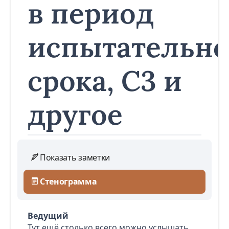
в период
испытательно
срока, C3 и
другое
Показать заметки
Стенограмма
Ведущий
Тут ещё столько всего можно услышать.