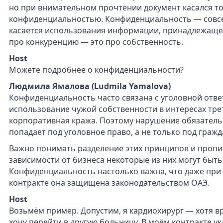
но при внимательном прочтении документ касался то
конфиденциальностью. Конфиденциальность — совсе
касается использования информации, принадлежащей
про конкуренцию — это про собственность.
Host
Можете подробнее о конфиденциальности?
Людмила Ямалова (Ludmila Yamalova)
Конфиденциальность часто связана с уголовной отве
использование чужой собственности в интересах тре
корпоративная кража. Поэтому нарушение обязатель
попадает под уголовное право, а не только под граж
Важно понимать разделение этих принципов и пропис
зависимости от бизнеса некоторые из них могут быт
Конфиденциальность настолько важна, что даже при 
контракте она защищена законодательством ОАЭ.
Host
Возьмём пример. Допустим, я кардиохирург — хотя вр
хочу перейти в другую больницу. В моём контракте ука