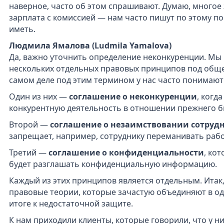
наверное, часто об этом спрашивают. Думаю, многое з
зарплата с комиссией — нам часто пишут по этому по
иметь.
Людмила Ямалова (Ludmila Yamalova)
Да, важно уточнить определение неконкуренции. Мы
нескольких отдельных правовых принципов под обще
самом деле под этим термином у нас часто понимают
Один из них —
соглашение о неконкуренции
, когд
конкурентную деятельность в отношении прежнего б
Второй —
соглашение о незаимствовании сотруд
запрещает, например, сотруднику переманивать раб
Третий —
соглашение о конфиденциальности
, ко
будет разглашать конфиденциальную информацию.
Каждый из этих принципов является отдельным. Итак
правовые теории, которые зачастую объединяют в од
итоге к недостаточной защите.
К нам приходили клиенты, которые говорили, что у н