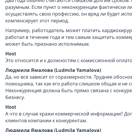
Два года обычно считаются слишком долгим сроком.
разумным. Если пункт о неконкуренции фактически 
осуществлять свою профессию, он вряд ли будет испо
компенсирует этот период.
Например, работодатель может платить кардиохирур
работал в течение года и тем самым защитить коммер
может быть признано исполнимым.
Host
Это относится и к должностям с комиссионной оплато
Людмила Ямалова (Ludmila Yamalova)
Да, но всё зависит от соразмерности. Труднее обосн
помощника, так как его работа слишком общая и не 
Неконкуренция должна быть прямо связана с конку
бизнесу.
Host
А что в случае кражи коммерческой информации? Доп
клиентов компании к конкурентам.
Людмила Ямалова (Ludmila Yamalova)