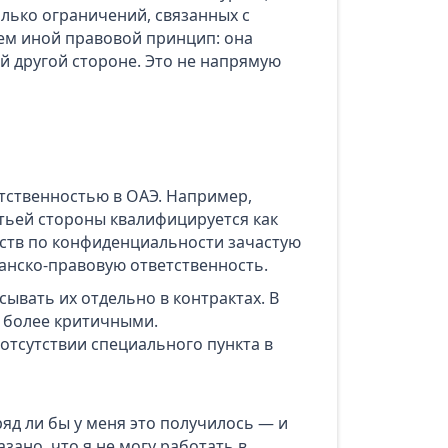
лько ограничений, связанных с
м иной правовой принцип: она
 другой стороне. Это не напрямую
тственностью в ОАЭ. Например,
тьей стороны квалифицируется как
ств по конфиденциальности зачастую
данско-правовую ответственность.
ывать их отдельно в контрактах. В
ь более критичными.
отсутствии специального пункта в
яд ли бы у меня это получилось — и
зано, что я не могу работать в