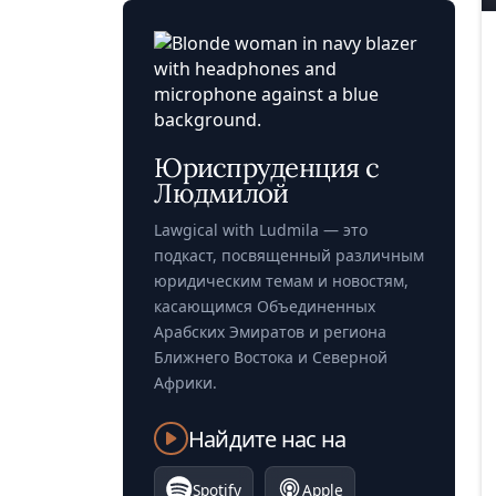
Юриспруденция с
Людмилой
Lawgical with Ludmila — это
подкаст, посвященный различным
юридическим темам и новостям,
касающимся Объединенных
Арабских Эмиратов и региона
Ближнего Востока и Северной
Африки.
Найдите нас на
Spotify
Apple