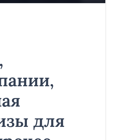
,
пании,
ная
изы для