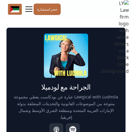
حجز استشارة
الجراحة مع لودميلا
Lawgical with Ludmila عبارة عن بودكاست يغطي مجموعة
متنوعة من الموضوعات القانونية والتحديثات المتعلقة بدولة
الإمارات العربية المتحدة ومنطقة الشرق الأوسط وشمال
إفريقيا.