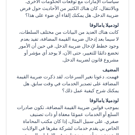
سياسات الإمارات مع توقعات الحكومات الأخرى.
وبالانتقال، كان هناك الكثير من الأحاديث حول فرض
ضريبة الدخل. هل يمكنك إلقاء أي ضوء على هذا؟
لودميلا يامالوفا
كانت هناك العديد من البيانات من مختلف السلطات،
لا سيما بعد إدخال ضريبة القيمة المضافة، تفيد بعدم
وجود خطط لإدخال ضريبة الدخل. في حين أن الأمور
تخضع دائمًا للتغيير، حتى الآن، لا يوجد أي مؤشر أو
مشروع قانون لضريبة الدخل.
المضيف
فهمت. دعونا نغير السرعات. لقد ذكرت ضريبة القيمة
المضافة على تصدير الخدمات في وقت سابق. هل
يمكنك شرح كيفية عمل ذلك؟
لودميلا يامالوفا
بموجب قوانين ضريبة القيمة المضافة، تكون صادرات
السلع أو الخدمات عمومًا معفاة أو ذات تصنيف
صفري. على سبيل المثال، إذا كان مكتب المحاماة
الخاص بي يقدم خدمات لشركة مقرها في الولايات
المتحدة دون أي وجود تجاري في الإمارات العربية