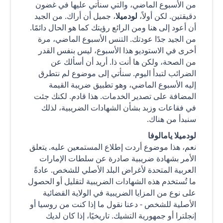
من الأسبوع الماضي، والتي سنأتي عليها في غضون
دقيقتين. لكن أولاً،
لودميلا
، جميل أن أراك. من الجيد
أن أعود إلى هنا ومن الرائع رؤيتك كما هو الحال دائمًا.
من الجيد جدًا عودتك. التنس الأسبوع الماضي، مرة
أخرى في الاستوديو هذا الأسبوع، ليس بنفس القدر
من الصحة، ولكن ها أنت ذا. أريد أن أسألك عن
الضرائب لتبدأ اليوم. سنأتي إلى موضوع لم نتطرق
إليه الأسبوع الماضي، وهو تطبيق ضريبة القيمة
المضافة على تصدير الخدمات. هذا قادم. لكنك جئت
في فقاعات وزبد بشأن الشهادات الضريبية، لذلك
سنبدأ من هناك.
لودميلا يامالوفا
نعم، هذا موضوع أردت إطلاع المستمعين عليه. يتعلق
الأمر بشهادة ضريبية صادرة عن سلطات الإمارات
العربية المتحدة لأغراض البلد الأصلي للشخص. عادةً
ما تُستخدم هذه الشهادات الضريبية لتقليل أو الحصول
على نوع من المزايا الضريبية في الولاية القضائية
الأصلية للشخص - دعنا نقول ما إذا كنت من روسيا أو
إنجلترا أو جمهورية التشيك. تاريخيًا، إذا كان لديك