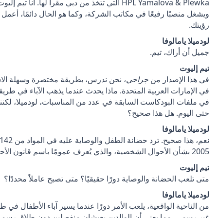
ويشغل منصبًا رفيعًا في مكاتب الشركة، وكما هو الحال دائمًا، أعمل مع
رؤيتك.
لودميلا يامالوفا
جميل أن أراك، تيم.
تيم إليوت
في هذا الإصدار من
جراحي
، نحن ندرس، بطريقة مختصرة وسهلة الاست
في الإمارات العربية المتحدة. ماذا يحدث عندما يذهب الآباء في طري
في ملفات البودكاست السابقة في عدد من المناسبات، لودميلا، لكن
حتى اليوم. هل هذا صحيح؟
لودميلا يامالوفا
2005 بشأن الأحوال الشخصية، والذي يُعرف عمومًا باسم قانون الأحوال الشخصية.
تيم إليوت
متى تلعب الحضانة والوصاية دورًا حقيقيًا؟ متى تصبح عاملاً محددًا؟
لودميلا يامالوفا
من الناحية الواقعية، يلعب الأمر دورًا عندما يسير آباء الأطفال في 
غير رسمي، مما يعني أن الوالدين يعيشان منفصلين دون طلاق رسمي