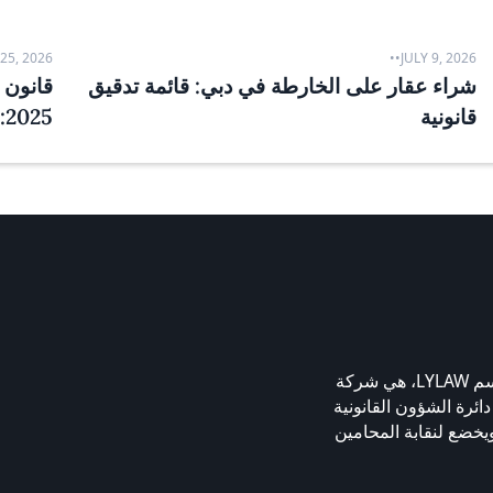
25, 2026
•
•
JULY 9, 2026
شراء عقار على الخارطة في دبي: قائمة تدقيق
قانون ا
قانونية
2025: دليل عملي
شركة إتش بي إل يامالوفا وبليوكا فزكو، المعروفة باسم LYLAW، هي شركة
بي. تم ترخيص LYLAW من قبل دائرة الشؤون القانونية
 ومركز دبي للسلع المتعددة، منذ عام 2009، ويخضع لنقابة المحامين