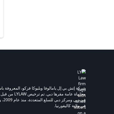
محاماة عامة مقرها د
في دبي
في ولاية كاليفورنيا.