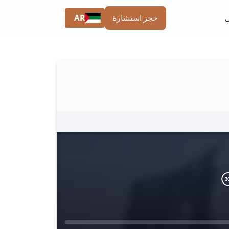
AR
حجز استشارة