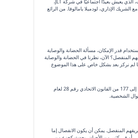
HPL Yamalova & Plewka التي تتخذ من دبي مقراً لها. أنا تيم إليوت، الذي يعيش بعيدًا اجتماعيًا في شركة JLT،
 الشريك الإداري، لودميلا يامالوفا. من الرائع
خدام قدر الإمكان، مسألة الحضانة والوصاية
قهم المنفصل؟ الآن، نظرنا في الحضانة والوصاية
نا لم نركز بعد بشكل خاص على هذا الموضوع
نعم، هذا صحيح. ترد حضانة الطفل والوصاية عليه في المواد من 142 إلى 177 من القانون الاتحادي رقم 28 لعام
طريقهم المنفصل. يمكن أن يكون الانفصال إما
، أو في كثير من الأحيان، يحدث كجزء من