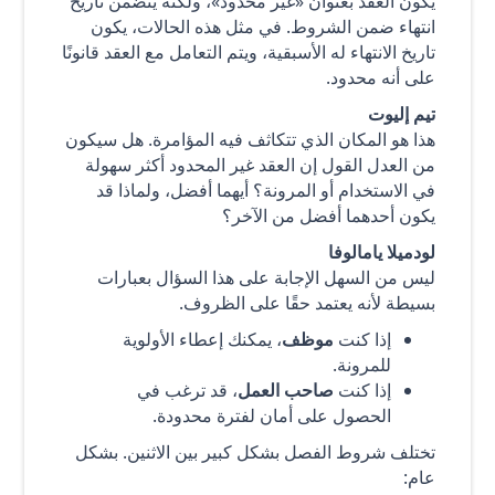
يكون العقد بعنوان «غير محدود»، ولكنه يتضمن تاريخ
انتهاء ضمن الشروط. في مثل هذه الحالات، يكون
تاريخ الانتهاء له الأسبقية، ويتم التعامل مع العقد قانونًا
على أنه محدود.
تيم إليوت
هذا هو المكان الذي تتكاثف فيه المؤامرة. هل سيكون
من العدل القول إن العقد غير المحدود أكثر سهولة
في الاستخدام أو المرونة؟ أيهما أفضل، ولماذا قد
يكون أحدهما أفضل من الآخر؟
لودميلا يامالوفا
ليس من السهل الإجابة على هذا السؤال بعبارات
بسيطة لأنه يعتمد حقًا على الظروف.
إذا كنت
موظف
، يمكنك إعطاء الأولوية
للمرونة.
إذا كنت
صاحب العمل
، قد ترغب في
الحصول على أمان لفترة محدودة.
تختلف شروط الفصل بشكل كبير بين الاثنين. بشكل
عام: