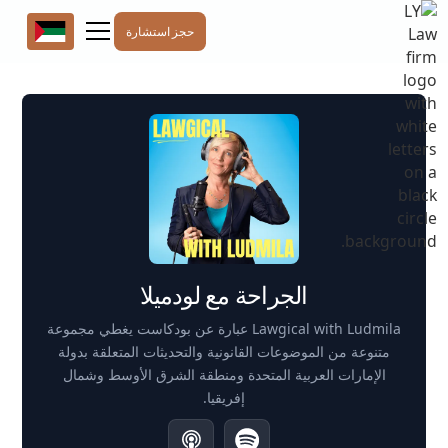
حجز استشارة
الجراحة مع لودميلا
Lawgical with Ludmila عبارة عن بودكاست يغطي مجموعة
متنوعة من الموضوعات القانونية والتحديثات المتعلقة بدولة
الإمارات العربية المتحدة ومنطقة الشرق الأوسط وشمال
إفريقيا.