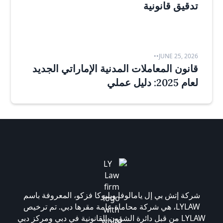
تدقيق قانونية
•
•
JUNE 25, 2026
قانون المعاملات المدنية الإماراتي الجديد
لعام 2025: دليل عملي
شركة إتش بي إل يامالوفا وبليوكا فزكو، المعروفة باسم
LYLAW، هي شركة محاماة عامة مقرها دبي. تم ترخيص
LYLAW من قبل دائرة الشؤون القانونية في دبي ومركز دبي