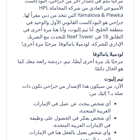
مرحبًا بكم في إصدار آخر من
جراحي
، البودكاست
الأسبوعي العادي من شركة المحاماة HPL
Yamalova & Plewka التي تتخذ من دبي مقراً لها.
جراحي
هو البودكاست القانوني الأول والوحيد في
منطقة الخليج. أنا تيم إليوت، وأنا هنا مرة أخرى في
الطابق 18 في Reef Tower للتحدث مع الشريك
الإداري للشركة، لودميلا يامالوفا. مرحبًا مرة أخرى!
لودميلا يامالوفا
مرحبًا بك مرة أخرى أيضًا، تيم. دردشة رائعة معك كما
هو الحال دائمًا.
تيم إليوت
الآن، من سيكون هذا الإصدار من
جراحي
تكون ذات
صلة بـ؟ إليك من:
أي شخص يبحث عن عمل في الإمارات
العربية المتحدة،
أي شخص يفكر في الحصول على وظيفة
في الإمارات العربية المتحدة،
وأي شخص يعمل بالفعل هنا في الإمارات
العربية المتحدة.