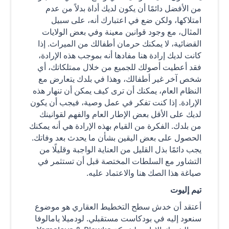
من الأفضل دائمًا أن يكون لديك أداة بدلاً من عدم
امتلاكها، ولكن ضع في اعتبارك أنه، على سبيل
المثال، مع وجود قوانين معينة وفي بعض الولايات
القضائية، لا يمكنك حرمان أطفالك من الميراث. إذا
كانت لديك إرادة هنا مفادها أنه بموجب هذه الإرادة،
فقد أعطيت أصولك للجميع من خلال ممتلكاتك، أي
شخص آخر غير أطفالك، وهذا في بلدك يتعارض مع
النظام العام، يمكنك أن ترى كيف يمكن أن تنهار هذه
الإرادة. إذا كنت تفكر في عمل وصية، فيجب أن يكون
لديك على الأقل بعض الإطار العام والفهم لقوانينك
من بلدك. الفكرة من القيام بهذه الإرادة هي أنه يمكنك
الحصول على بعض اليقين بشأن ما يحدث بعد وفاتك.
يجب دائمًا بذل القليل من العناية الواجبة وقليلًا من
التشاور مع السلطات المختصة قبل أن تستثمر في
صياغة هذا الصك هنا والاعتماد عليه.
تيم إليوت
أعتقد أن خدش سطح التخطيط العقاري هو موضوع
سنعود إليه في بودكاست مستقبلي. لودميلا يامالوفا