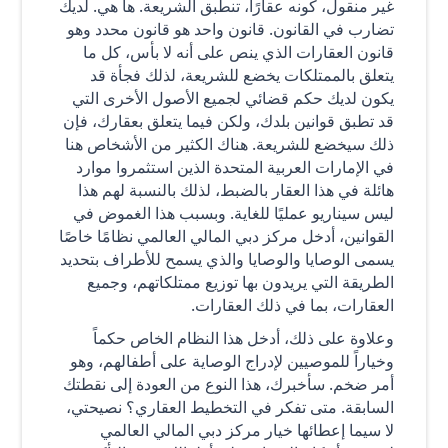
غير منقول، كونه عقارًا، تنطبق الشريعة. ها هي. لديك
تضارب في القانون. قانون واحد هو قانون محدد وهو
قانون العقارات الذي ينص على أنه لا بأس، كل ما
يتعلق بالممتلكات يخضع للشريعة، لذلك فجأة قد
يكون لديك حكم قضائي لجميع الأصول الأخرى التي
قد تطبق قوانين بلدك، ولكن فيما يتعلق بعقارك، فإن
ذلك سيخضع للشريعة. هناك الكثير من الأشخاص هنا
في الإمارات العربية المتحدة الذين استثمروا موارد
هائلة في هذا العقار بالضبط، لذلك بالنسبة لهم هذا
ليس سيناريو عمليًا للغاية. وبسبب هذا الغموض في
القوانين، أدخل مركز دبي المالي العالمي نظامًا خاصًا
يسمى الوصايا والوصايا والذي يسمح للأطراف بتحديد
الطريقة التي يريدون بها توزيع ممتلكاتهم، وجميع
العقارات، بما في ذلك العقارات.
وعلاوة على ذلك، أدخل هذا النظام الخاص حكماً
وخياراً للموصيين لإدراج الوصاية على أطفالهم، وهو
أمر ضخم. سأخبرك، هذا النوع من العودة إلى نقطتك
السابقة. متى تفكر في التخطيط العقاري؟ نصيحتي،
لا سيما إعطائها خيار مركز دبي المالي العالمي