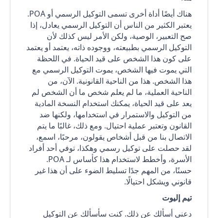
هناك أيضًا أداة أخرى تسمى التوكيل الرسمي أو POA.
يعتبر الكثير من الناس أن التوكيل الرسمي يعادل، إذا
صح التعبير، الوصية، ولكن الأمر ليس كذلك لأن
التوكيل الرسمي بطبيعته، ووجوده ذاته، يعتمد أو يعتمد
على كون هذا الشخص على قيد الحياة. في اللحظة
التي يموت فيها الشخص، يموت التوكيل الرسمي مع
هذا الشخص. هذا من الناحية القانونية. الآن، من
الناحية العملية، ما لم يعلم شخص ما أن الشخص لم
يعد على قيد الحياة، يمكنك استخدام النسخة المادية
من التوكيل والاستمرار في استخدامها، ولكنها ضد
القانون وتعتبر عملية احتيال. ومع ذلك، غالبًا ما يتم
الاتصال بنا من قبل أشخاص يقولون، مرحبًا، اسمع،
لقد حصلت على توكيل رسمي وهكذا، توفي أحد أفراد
الأسرة، وأخطط لاستخدام هذا كأساس لـ POA.
حسنًا، من المهم جدًا تسليط الضوء على أن هذا غير
قانوني ويشكل احتيالًا.
تيم إليوت
دعني أسألك عن ذلك. كنت سأسألك عن التوكيل