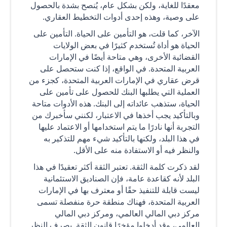
معقدًا للغاية، ولكن بشكل عام، يُنصح بشدة بالحصول
على وصية، وهذه إحدى أدوات التخطيط العقاري.
الآخر، كما قلت، هو التأمين على الحياة. التأمين على
الحياة هو أداة تُستخدم كثيرًا في بعض الولايات
القضائية الأخرى، وهي متاحة أيضًا في الإمارات
العربية المتحدة. في الواقع، إذا كنت ستحصل على
قرض عقاري في الإمارات العربية المتحدة، كجزء من
العملية التي يطلبها البنك للحصول على تأمين على
الحياة، ستذهب عائداته إلى البنك. هذه الأدوات متاحة
وبالتأكيد يجب أخذها في الاعتبار، لكنني سأخبرك من
التجربة أنها نادرًا ما يتم استخدامها أو الاعتماد عليها
في هذا البلد، ولكنها بالتأكيد شيء مهم للتذكير به
والنظر فيه أو الاستفادة منه على الأقل.
لقد ذكرت كلمة الثقة. تعتبر الثقة أكثر تعقيدًا في هذا
البلد لأنه كقاعدة عامة، فإن الصناديق الاستئمانية
ليست قابلة للتنفيذ حقًا أو معترف بها في الإمارات
العربية المتحدة، فهناك منطقة حرة منفصلة تسمى
مركز دبي المالي العالمي، ومركز دبي المالي
العالمي، وقد أدخلوا مؤخرًا قانون الثقة. بصرف النظر