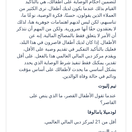
لتضمين أحكام الوصاية على أطفالك، هي بالتأكيد
القيام بذلك عندما يكون لديك أطفال. نرى الكثير من
العملاء الذين يقولون، حسنًا، فكرة الوصية، نوعًا ما،
تناسبهم، لكن ليس لديهم اهتمامات جوهرية هنا، لذلك
لا يعتقدون حقًا أنها ضرورية. ولكن من المهم أن نتذكر
أن الأمر لا يتعلق فقط بالمصالح المالية. إنه عن
الأطفال. إذا كان لديك أطفال قاصرون في هذا البلد،
فعليك بالتأكيد التفكير في تقديم وصية على الأقل،
ويقدم مركز دبي المالي العالمي هذا بالفعل. على أقل
تقدير، يمكنك فقط تنفيذ شرط الوصاية الذي يحدد
بشكل أساسي ما يحدث لأطفالك على أساس مؤقت
ودائم في حالة وفاة الوالدين.
تيم إليوت
عندما تقول الأطفال القصر، ما الذي ينص على
القاصر؟
لودميلا يامالوفا
أقل من 21 لمركز دبي المالي العالمي.
تيم إليوت