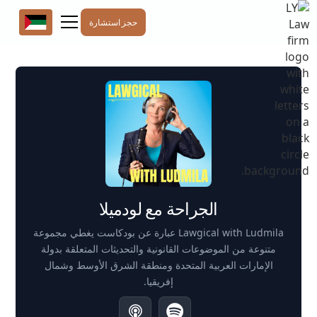
حجز استشارة
الجراحة مع لودميلا
Lawgical with Ludmila عبارة عن بودكاست يغطي مجموعة
متنوعة من الموضوعات القانونية والتحديثات المتعلقة بدولة
الإمارات العربية المتحدة ومنطقة الشرق الأوسط وشمال
إفريقيا.