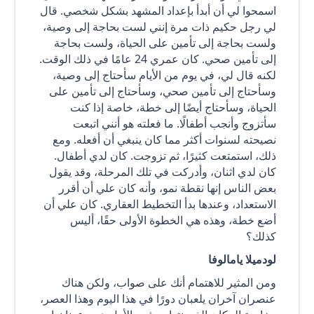
اسمحوا لي أن أبدأ بإعداد المشهد بشكل شخصي. قال
لي رجل حكيم ذات مرة إنني لست بحاجة إلى وصية،
ولست بحاجة إلى تأمين على الحياة، ولست بحاجة
إلى تأمين صحي. كان عمري 24 عامًا في ذلك الوقت.
لكنه قال لي، في يوم من الأيام سأحتاج إلى وصية،
وسأحتاج إلى تأمين صحي، وسأحتاج إلى تأمين على
الحياة، وسأحتاج أيضًا إلى خطة، خاصة إذا كنت
سأتزوج وأنجب أطفالًا. ما فعلته هو أنني اتبعت
نصيحته لسنوات أكثر مما كان ينبغي أن أفعله. ومع
ذلك، استمتعت كثيرًا، ثم تزوجت. كان لدي أطفال.
كان لدي اثنان، وأدركت في تلك المرحلة، وقد يقول
بعض الناس إنها نقطة نمو، وأنه كان علي أن أقرر
الاستعداد، وعندها بدأ التخطيط العقاري. كان علي أن
أضع خطة، وهذه هي الخطوة الأولى حقًا، أليس
كذلك؟
لودميلا يامالوفا
ومن المثير للاهتمام أنك على صواب، ولكن هناك
عنصران آخران يلعبان دورًا في هذا اليوم وهذا العصر،