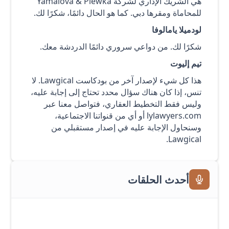
هي الشريك الإداري لشركة Yamalova & Plewka
للمحاماة ومقرها دبي. كما هو الحال دائمًا، شكرًا لك.
لودميلا يامالوفا
شكرًا لك. من دواعي سروري دائمًا الدردشة معك.
تيم إليوت
هذا كل شيء لإصدار آخر من بودكاست Lawgical. لا
تنس، إذا كان هناك سؤال محدد تحتاج إلى إجابة عليه،
وليس فقط التخطيط العقاري، فتواصل معنا عبر
lylawyers.com أو أي من قنواتنا الاجتماعية،
وسنحاول الإجابة عليه في إصدار مستقبلي من
Lawgical.
أحدث الحلقات