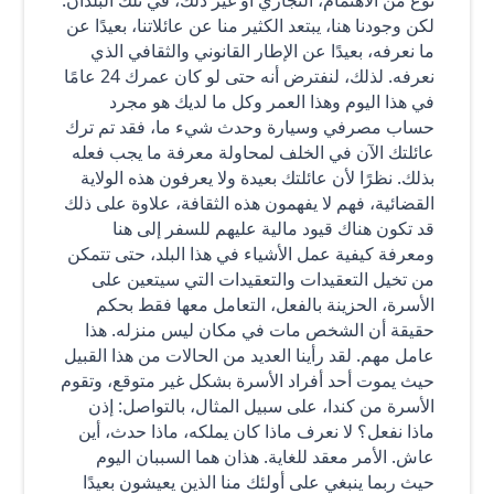
لكن وجودنا هنا، يبتعد الكثير منا عن عائلاتنا، بعيدًا عن
ما نعرفه، بعيدًا عن الإطار القانوني والثقافي الذي
نعرفه. لذلك، لنفترض أنه حتى لو كان عمرك 24 عامًا
في هذا اليوم وهذا العمر وكل ما لديك هو مجرد
حساب مصرفي وسيارة وحدث شيء ما، فقد تم ترك
عائلتك الآن في الخلف لمحاولة معرفة ما يجب فعله
بذلك. نظرًا لأن عائلتك بعيدة ولا يعرفون هذه الولاية
القضائية، فهم لا يفهمون هذه الثقافة، علاوة على ذلك
قد تكون هناك قيود مالية عليهم للسفر إلى هنا
ومعرفة كيفية عمل الأشياء في هذا البلد، حتى تتمكن
من تخيل التعقيدات والتعقيدات التي سيتعين على
الأسرة، الحزينة بالفعل، التعامل معها فقط بحكم
حقيقة أن الشخص مات في مكان ليس منزله. هذا
عامل مهم. لقد رأينا العديد من الحالات من هذا القبيل
حيث يموت أحد أفراد الأسرة بشكل غير متوقع، وتقوم
الأسرة من كندا، على سبيل المثال، بالتواصل: إذن
ماذا نفعل؟ لا نعرف ماذا كان يملكه، ماذا حدث، أين
عاش. الأمر معقد للغاية. هذان هما السببان اليوم
حيث ربما ينبغي على أولئك منا الذين يعيشون بعيدًا