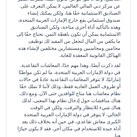
عن مركز دبي المالي العالمي، لا يمكن التعرف على
الصناديق الاستئمانية حقًا هنا، ولكن يمكنك إنشاء
صندوق استئماني يقع خارج الإمارات العربية المتحدة،
وهذه بالتأكيد أداة أخرى متاحة، ولكن الصناديق
الاستئمانية يمكن أن تكون باهظة الثمن. تحتاج حقًا إلى
ما يكفي من المال لتجعل من المفيد لك توظيف
محامين ومحاسبين ومستشارين مختلفين لإنشاء هذه
الهياكل القانونية المعقدة للغاية.
لقد ذكرت أيضًا، وهذا مهم جدًا، المعاشات التقاعدية.
في دولة الإمارات العربية المتحدة، ما لم تكن مواطنًا
إماراتيًا، لا تتوفر المعاشات التقاعدية عادةً في حالات
أو ظروف العمل العادية فقط، وذلك لأننا لا نملك حقًا
نظام معاشات هنا متاح للوافدين حتى الآن. ومع ذلك،
هناك مناقشات حول إدخال نظام بهذا المعنى، لذلك
هناك شيء للانتظار والترقب، ولكن في الوقت
الحالي، لا يتوفر في دولة الإمارات العربية المتحدة
الكبرى معاش تقاعدي، في حين أنه بخلاف ذلك يعد
أداة جيدة للاستخدام في مكان آخر، فقد لا يكون خيارًا
هنا.