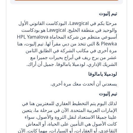
تيم إليوت
مرحبًا بكم في Lawgical، البودكاست القانوني الأول
والوحيد في منطقة الخليج. Lawgical هو بودكاست
أسبوعي منتظم من شركة المحاماة HPL Yamalova
& Plewka التي تتخذ من دبي مقراً لها. تيم إليوت، هنا
مرة أخرى في مكاتب الشركة في الطابق الثامن
عشر من برج ريف في أبراج بحيرات جميرا مع
الشريك الإداري، لودميلا يامالوفا. جميل أن أراك.
لودميلا يامالوفا
يسعدني أن أتحدث معك مرة أخرى.
تيم إليوت
لذلك اليوم يتم التخطيط العقاري للمغتربين هنا في
الإمارات العربية المتحدة. الآن في مرحلة ما، يتعين
علينا جميعًا الاستعداد لنقل الثروة والأصول، سواء
كانت الأصول هي التأمين على الحياة، أو المعاش
التقاعدي، أو العقارات، أو السيارات، مهما كانت. الآن