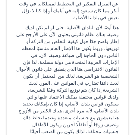
عن المنزل التفكير في التخطيط لممتلكاتنا في وقت
أبكر مما كان سيعود إليه في أيامك أو إذا كنا لا نزال
نعيش في بلداننا الأصلية.
هذا أيضًا لأن البلدان الأصلية، حتى لو لم تكن لديك
وصية، هناك نظام قانوني يحتوي الآن على الأرجح على
إطار واضح جدًا حول كيفية التخلص من التركة أو
توزيعها، وربما يكون هذا الإطار العام مناسبًا لمعظم
الناس دون الحاجة إلى صياغة وصية. الآن، في
الإمارات العربية المتحدة هي دولة مسلمة، لذا فإن
القانون الافتراضي هنا الذي ينطبق على قانون الأحوال
الشخصية هو الشريعة. لذلك من المحتمل أن يكون
لديك دائمًا تضارب في القوانين على الفور. لديك
الشريعة إذا كان يتم توزيع التركة وفقًا للشريعة،
ولديك قوانين محتملة يمكنك الاعتماد عليها والتي
ستكون قوانين بلدك الأصلي، إذا كان بإمكانك تحديد
بلدك الأصلي، لأنه مرة أخرى، هناك الكثير من الأزواج
هنا يعيشون مع جنسيات متعددة وعندما تخلط ذلك
وتضيف زوجًا أو أطفالًا آخرين ويكون للأطفال
جنسيات مختلفة، لذلك يكون من الصعب أحيانًا