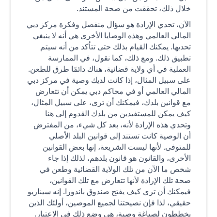
خلال ذلك، تحققت من صحة المستند.
الآن، تحدي الإرادة هو سؤال منفصل وفكرة مركز دبي
المالي العالمي وهذه الوصايا الأخرى هي أنه لا ينبغي
تحديها. يمكنك القيام بذلك حتى تتأكد من أنه سيتم
تطبيق ذلك. ومع ذلك، كما نقول، في الممارسة
العملية في أي ولاية قضائية، هناك دائمًا طرق للطعن.
على سبيل المثال، إذا كانت لديك وصية في مركز دبي
المالي العالمي أو في محاكم دبي يمكن أن تتعارض
مع قوانين بلدك، فيمكنك أن ترى، على سبيل المثال،
كيف يمكن للمستفيدين من بلدك القدوم إلى هنا
وتحدي هذه الإرادة لأنه، بعد كل شيء، من المفترض
أن الوصية كانت تستند إلى قوانين البلد الأصلي
للمتوفى. لأنها ليست الشريعة، إنها بعض القوانين
الأخرى، والقانون هو قانون بلدهم، لذلك إذا جاء
شخص ما الآن من تلك الولاية القضائية وطعن في
صحة تلك الإرادة لأنها تتعارض مع تلك القوانين،
فيمكنك أن ترى كيف يفتح صندوق باندورا. إنه سيناريو
حقيقي، لذا فإن نصيحتنا لجميع الموصين، أولئك الذين
يخططون لصياغة وصية، هي وضع ذلك في الاعتبار.