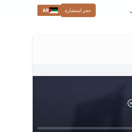
AR
حجز استشارة