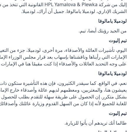
إليك من شركة HPL Yamalova & Plewka ال
الشريك الإداري، لودميلا يامالوفا. جميل أن أراك، لودميلا.
لودميلا يامالوفا
من الجيد رؤيتك أيضا، تيم.
تيم إليوت
اليوم، تأشيرات العائلة والأصدقاء، مرة أخرى، لودميلا، جزء من التغ
على وجه التحديد العائلات والأصدقاء إذا كنت مقيمًا هنا في الإمارات ا
لودميلا يامالوفا
نعم، في الواقع. كما سيقدر الكثيرون، فإن هذه التأشيرة ستكون ذات أه
يعيشون هنا، والمغتربين، ومعظمهم لديهم عائلة وأصدقاء خارج الإمارا
بشكل متكرر. إن الحصول على طريقة سهلة للتقدم بطلب للحصول على
للغاية للجميع لأنه إذا كان من السهل القدوم وزيارة عائلتك وأصدقائ
تيم إليوت
طالما أنك تريدهم أن يأتوا للزيارة.