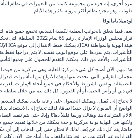
مرة أخرى، إنه جزء من مجموعة كاملة من التغييرات في نظام التأشير
طويلة، وهو مجرد نظام أكثر مرونة بكثير هذه الأيام.
لودميلا يامالوفا
نعم. فيما يتعلق بالجوانب العملية لكيفية التقديم، تخضع جميع هذه ا
قرار مجلس الوزراء الإماراتي رق
هيئة الهوية
التأشيرات. يتم سردها على موقع الويب نفسه. لا يتم إدراجها فقط 
التأشيرات، والأهم من ذلك، يمكنك التقدم للحصول على جميع التأشيرات المختل
هذا مهم. الآن أصبح كل شيء مركزيًا للغاية. وهي مركزية من حيث الب
عجمان. القوانين التي نتحدث عنها وهذه الأنواع من التأشيرات فيدر
التطبيقات ونفس الشروط والأحكام في جميع أنحاء الإمارات العربية 
في دبي أو رأس الخيمة أو أم القيوين. كل ذلك يتم من خلال سلطة ح
الواضح أن القانون لا يزال جديدًا تمامًا، لذلك تحتاج إلى الاستعداد ل
الآلام المتزايدة هنا وهناك، وربما قليلاً ذهابًا وإيابًا حتى يتم تنفيذ 
ولكنها في النهاية بوابة مركزية واحدة يمكنك من خلالها تقديم جميع مستن
خاصًا. يتم كل ذلك عن بُعد، لذلك لا تحتاج حتى إلى الذهاب إلى أي 
القرارات عبر الإنترنت. من تجربتنا بالفعل، ما رأيناه حتى الآن، ك