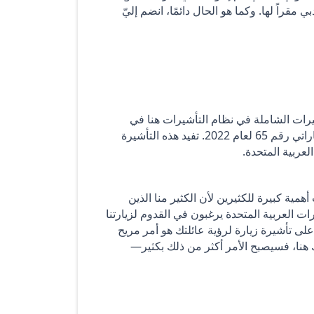
قانونية التي تتخذ من دبي مقراً لها. وكما هو الحال دائمًا، انضم إليّ
ييرات الشاملة في نظام التأشيرات هنا في
الإمارات التي رأيناها وناقشناها بإسهاب بعد قرار مجلس الوزراء الإماراتي رقم 65 لعام 2022. تفيد هذه التأشيرة
لعربية المتحدة.
مية كبيرة للكثيرين لأن الكثير منا الذين
ت العربية المتحدة يرغبون في القدوم لزيارتنا
 تأشيرة زيارة لرؤية عائلتك هو أمر مريح
ك هنا، فسيصبح الأمر أكثر من ذلك بكثير—