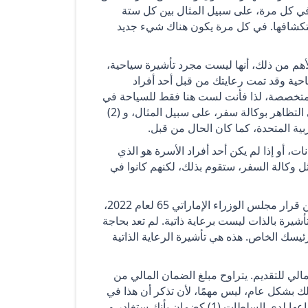
 في كل مرة، على سبيل المثال بين كل ستة
ستكشافها. في كل مرة يكون هناك شيء جديد
لأهم من ذلك، أنها ليست مجرد تأشيرة سياحية،
حية وقد تمت رعايتك من قبل أحد أفراد
ء متخصصة، لذا فأنت لست هنا فقط للسياحة في
حد ذاتها. من الواضح جدًا سبب مجيئك إلى هنا، و (1) لست بحاجة إلى التظاهر بوكالة سفر، على سبيل المثال، و (2)
ية المتحدة، كما كان الحال من قبل.
 أو إذا لم يكن أحد أفراد الأسرة هو الذي
ل وكالة السفر، ستقوم بذلك، لكنهم كانوا في
بموجب هذه التأشيرة الجديدة، وهذا، بالمناسبة، كما قلت، يأتي هذا من قرار مجلس الوزراء الإماراتي 65 لعام 2022،
على وجه الخصوص، هذه التأشيرة بالذات ليست برعاية ذاتية. لم تعد بحاجة
ئيسك الخاص. هذه هي تأشيرة الرعاية الذاتية
مالي للتقديم. يتراوح مبلغ الضمان المالي من
. نحن نتحدث عن 300 دولار إلى 800 دولار، لذلك بشكل عام، ليس مهمًا، لأن تذكر أن هذا في
الأساس دليل على الأمن المالي. هذه هي الأموال التي يتعين عليك إيداعها لدى السلطات (1) كضمان بأنك ستغادر و