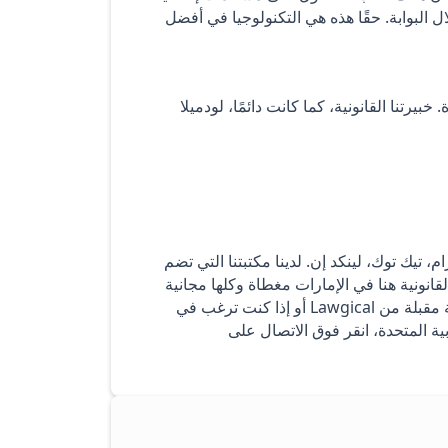
 البوابة. حقًا هذه هي التكنولوجيا في أفضل
ء هذه المرة. خبيرتنا القانونية، كما كانت دائمًا، لودميلا
ستغرام، تيك توك، لينكد إن. لدينا مكتبتنا التي تضم
قانونية هنا في الإمارات مغطاة وكلها مجانية
للاستماع إليها. إذا كنت ترغب في الإجابة على سؤال قانوني في حلقة مقبلة من Lawgical أو إذا كنت ترغب في
ة المتحدة، انقر فوق الاتصال على