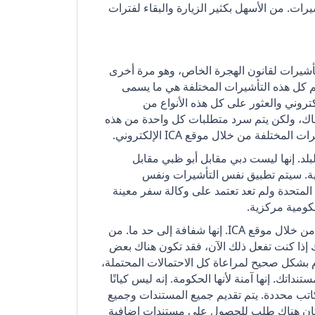
ات. من الأسهل بكثير الزيارة والبقاء لفترات
لتأشيرات لقانون الهجرة الخاص، وهو مرة أخرى
م 65 لعام 2022. السلطة التي تحكم كل هذه التأشيرات المختلفة هي ما يسمى
 والمواطنة (ICA). يمكنك فقط الانتقال إلى موقع ICA الإلكتروني والعثور على كل هذه الأنواع من
هناك، ولكن يتم سرد متطلبات كل واحدة من هذه
فة من خلال موقع ICA الإلكتروني.
لد. إنها ليست دبي مقابل أبو ظبي مقابل
الية. سيتم تطبيق نفس التأشيرات ونفس
المتحدة ولم تعد تعتمد على وكالة سفر معينة
كومية مركزية.
لا تحتاج إلى كفيل، ويمكنك الحصول على رعاية ذاتية. يمكنك التقديم من خلال موقع ICA. إنها شفافة إلى حد ما. من
ذلك إذا كنت تفعل ذلك الآن، فقد تكون هناك بعض
النظام بشكل صحيح لمراعاة كل الاحتمالات المحتملة،
داتك. إنها آمنة لأنها الحكومة. إنه ليس كيانًا
مكاتب محددة. يتم تقديم جميع المستندات وجميع
لما كان هناك طلب للحصول على مستندات إضافية