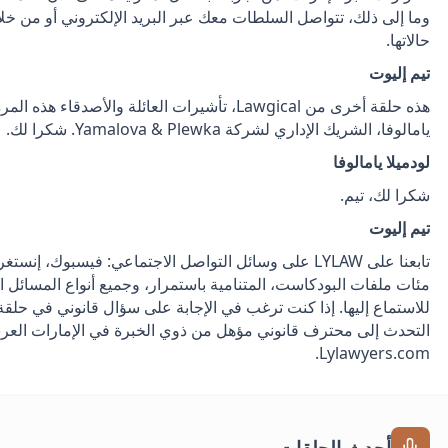
وما إلى ذلك، تتواصل السلطات معك عبر البريد الإلكتروني أو من خلال
حالاتها.
تيم إليوت
هذه حلقة أخرى من Lawgical، تأشيرات العائلة والأصدقا
يامالوفا، الشريك الإداري لشركة Yamalova & Plewka. شكرا لك.
لودميلا يامالوفا
شكرا لك، تيم.
تيم إليوت
تابعنا على LYLAW على وسائل التواصل الاجتماعي: فيسبوك، إن
مئات ملفات البودكاست، المتنامية باستمرار، وجميع أنواع المسائل ال
التحدث إلى محترف قانوني مؤهل من ذوي الخبرة في الإمارات العربي
.
Lylawyers.com
أحدث الحلقات