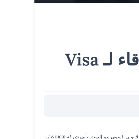
زيارة العائلة والأصدقاء لـ Visa
مرحبًا بكم في Lagogical، الإمارات العربية المتحدة. أول بودكاست قانوني. اسمي تيم إليوت. تأتي شركة Lawgical