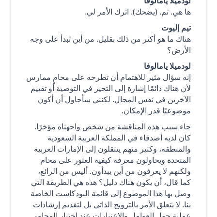
لودميلا يامالوفا
ها هي. تم. (يضحك). اترك الأمر لي.
تيم إليوت
هناك ما هو أكثر من ذلك بقليل. من أين تبدأ على وجه
الأرض؟
لودميلا يامالوفا
إنه سؤال مثير للاهتمام أن تطرحه على محامٍ ممارس
لأن هناك دائمًا إشارة إلى التحيز في التوصية أو تقييم
الآخرين في نفس المجال. لكنني سأحاول أن أكون
موضوعيًا قدر الإمكان.
جاء سبب هذه المناقشة من شخص واجهناه مؤخرًا.
كان لديه أصدقاء في المملكة العربية السعودية
والمنطقة، وكثير منهم ينتقلون إلى الإمارات العربية
المتحدة ويحاولون معرفة كيفية العثور على محام
ولكنهم لا يعرفون من أين يبدأون. أليس من الرائع،
كما قال، أن يكون هناك دليل؟ هذه هي الطريقة التي
وصل بها هذا الموضوع إلى قائمة البودكاست الخاصة
بنا. لا يتعلق الأمر بالترويج الذاتي بل لتقديم إرشادات
عملية حول العوامل والاعتبارات عند اختيار المحامي