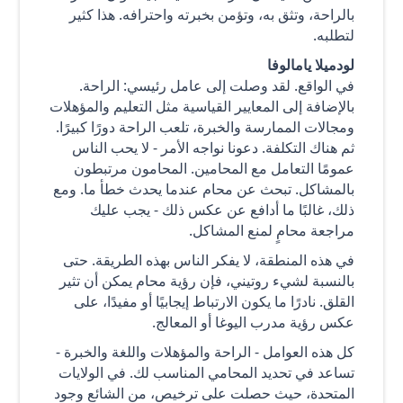
بالراحة، وتثق به، وتؤمن بخبرته واحترافه. هذا كثير
لتطلبه.
لودميلا يامالوفا
في الواقع. لقد وصلت إلى عامل رئيسي: الراحة.
بالإضافة إلى المعايير القياسية مثل التعليم والمؤهلات
ومجالات الممارسة والخبرة، تلعب الراحة دورًا كبيرًا.
ثم هناك التكلفة. دعونا نواجه الأمر - لا يحب الناس
عمومًا التعامل مع المحامين. المحامون مرتبطون
بالمشاكل. تبحث عن محام عندما يحدث خطأ ما. ومع
ذلك، غالبًا ما أدافع عن عكس ذلك - يجب عليك
مراجعة محامٍ لمنع المشاكل.
في هذه المنطقة، لا يفكر الناس بهذه الطريقة. حتى
بالنسبة لشيء روتيني، فإن رؤية محام يمكن أن تثير
القلق. نادرًا ما يكون الارتباط إيجابيًا أو مفيدًا، على
عكس رؤية مدرب اليوغا أو المعالج.
كل هذه العوامل - الراحة والمؤهلات واللغة والخبرة -
تساعد في تحديد المحامي المناسب لك. في الولايات
المتحدة، حيث حصلت على ترخيص، من الشائع وجود