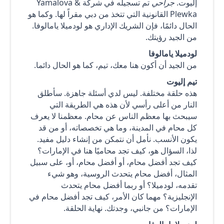
إليوت.
جراحي
تم تسجيله في شركة Yamalova &
Plewka القانونية التي تتخذ من دبي مقراً لها. وكما هو
الحال دائمًا، فإن الشريك الإداري هو لودميلا يامالوفا.
من الجيد رؤيتك.
لودميلا يامالوفا
من الجيد أن أكون هنا معك، تيم، كما هو الحال دائما.
تيم إليوت
هذه حلقة مختلفة. ليس لدي أسئلة جاهزة. سأطلق
النار من أعلى رأسي لأن هذه هي الطريقة التي
سيبحث بها معظم الناس عن محام. معظمنا لا يعرف
كل محام في المدينة، وما هي تخصصاته، أو من قد
يكون الأنسب. نأمل أن نتمكن من إنشاء دليل مفيد.
لذا، السؤال هو، كيف تجد محاميًا هنا في الإمارات؟
كيف تجد أفضل محام، أو أفضل محام، أو، على سبيل
المثال، أفضل محام يتحدث الروسية، وهو شيء
تقدمه، لودميلا؟ أو ربما أفضل محام يتحدث
الإنجليزية؟ مهما كان الأمر، كيف تجد أفضل محام في
الإمارات؟ من جانبي، وجدتك. نهاية الحلقة.