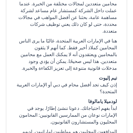
محامين متعددين لمجالات مختلفة من الخبرة. عندما
عملت داخل الشركة كمستشار عام مساعد لشركة
مساهمة عامة، بحثنا عن أفضل المواهب في مجالات
محددة، حتى لو كان ذلك يعني توظيف شركات
متعددة.
هنا في الإمارات العربية المتحدة، غالبًا ما يرى الناس
المحامين كملاذ أخير فقط. كما أنهم لا يثقون
بالمحامين ويعتقدون أنه لا يمكنك العمل مع محامين
متعددين. هذا ليس صحيحًا. يمكن أن يؤدي وجود
مدخلات قانونية متنوعة إلى تعزيز الكفاءة والخبرة.
تيم إليوت
إذن كيف تجد أفضل محام في دبي أو الإمارات العربية
المتحدة؟
لودميلا يامالوفا
ابدأ بفهم احتياجاتك. دعونا ننشئ إطارًا. يوجد في
الإمارات نوعان من الممارسين القانونيين: المحامون
المحليون والمستشارون القانونيون.
المدافعون المحليون هم مواطنون إماراتيون. لديهم