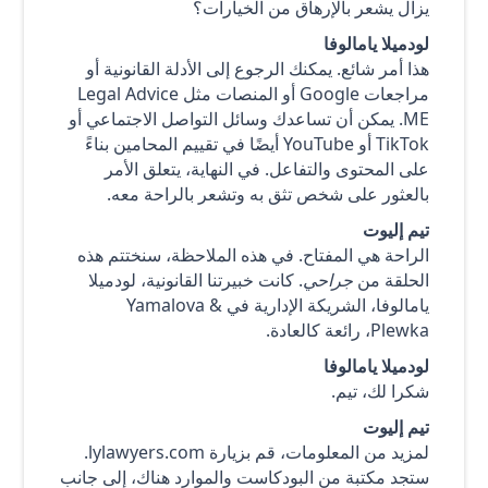
يزال يشعر بالإرهاق من الخيارات؟
لودميلا يامالوفا
هذا أمر شائع. يمكنك الرجوع إلى الأدلة القانونية أو
مراجعات Google أو المنصات مثل Legal Advice
ME. يمكن أن تساعدك وسائل التواصل الاجتماعي أو
TikTok أو YouTube أيضًا في تقييم المحامين بناءً
على المحتوى والتفاعل. في النهاية، يتعلق الأمر
بالعثور على شخص تثق به وتشعر بالراحة معه.
تيم إليوت
الراحة هي المفتاح. في هذه الملاحظة، سنختتم هذه
الحلقة من
جراحي
. كانت خبيرتنا القانونية، لودميلا
يامالوفا، الشريكة الإدارية في Yamalova &
Plewka، رائعة كالعادة.
لودميلا يامالوفا
شكرا لك، تيم.
تيم إليوت
لمزيد من المعلومات، قم بزيارة
lylawyers.com
.
ستجد مكتبة من البودكاست والموارد هناك، إلى جانب