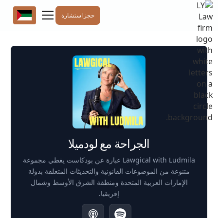
حجز استشارة
الجراحة مع لودميلا
Lawgical with Ludmila عبارة عن بودكاست يغطي مجموعة
متنوعة من الموضوعات القانونية والتحديثات المتعلقة بدولة
الإمارات العربية المتحدة ومنطقة الشرق الأوسط وشمال
إفريقيا.