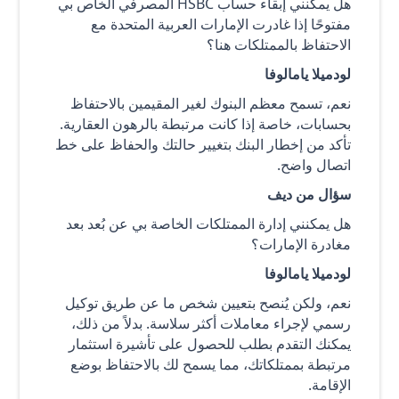
هل يمكنني إبقاء حساب HSBC المصرفي الخاص بي
مفتوحًا إذا غادرت الإمارات العربية المتحدة مع
الاحتفاظ بالممتلكات هنا؟
لودميلا يامالوفا
نعم، تسمح معظم البنوك لغير المقيمين بالاحتفاظ
بحسابات، خاصة إذا كانت مرتبطة بالرهون العقارية.
تأكد من إخطار البنك بتغيير حالتك والحفاظ على خط
اتصال واضح.
سؤال من ديف
هل يمكنني إدارة الممتلكات الخاصة بي عن بُعد بعد
مغادرة الإمارات؟
لودميلا يامالوفا
نعم، ولكن يُنصح بتعيين شخص ما عن طريق توكيل
رسمي لإجراء معاملات أكثر سلاسة. بدلاً من ذلك،
يمكنك التقدم بطلب للحصول على تأشيرة استثمار
مرتبطة بممتلكاتك، مما يسمح لك بالاحتفاظ بوضع
الإقامة.