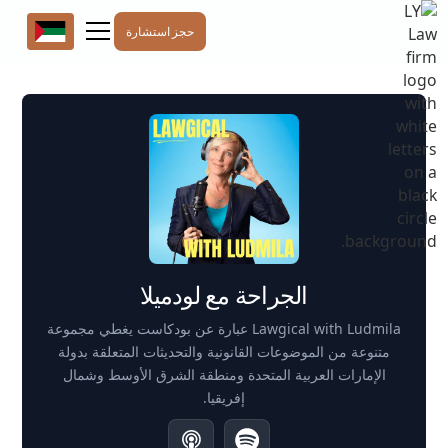
حجز استشارة
الجراحة مع لودميلا
Lawgical with Ludmila عبارة عن بودكاست يغطي مجموعة
متنوعة من الموضوعات القانونية والتحديثات المتعلقة بدولة
الإمارات العربية المتحدة ومنطقة الشرق الأوسط وشمال
إفريقيا.