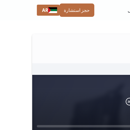
AR
حجز استشارة