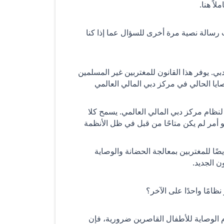
اً هنا.
ت رسالة نصية مرة أخرى للسؤال عما إذا كنا
. تم تقديم قانون جديد، القانون رقم 15 لعام 2017، في دبي. يوفر هذا القانون للمغتربين غير المسلمين
صايا الحالي في مركز دبي المالي العالمي
 لنظام مركز دبي المالي العالمي. يسمح كلا
و أمر لم يكن متاحًا من قبل في ظل الأنظمة
ًا للمغتربين بمعالجة الحضانة والوصاية
ن الجديد.
امًا واحدًا على الآخر؟
كام الوصاية للأطفال القاصرين ضرورية، فإن