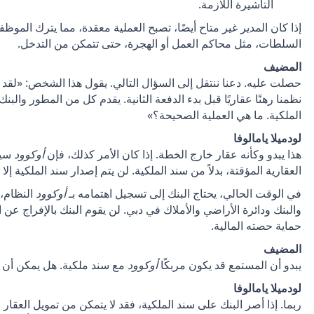
التأشيرة اللازمة.
إذا كان المدير غير متاح أيضًا، تصبح العملية معقدة، مما يترك الموظ
السلطات، مثل محاكم العمل أو الهجرة، حتى تتمكن من التدخل.
المضيف
حصلت عليه. دعنا ننتقل إلى السؤال التالي. يقول هذا الشخص: «لقد اش
نظمنا رهنًا عقاريًا قبل بدء الدفعة الثانية. يقدم كل من المطور وا
الملكية. ما هي العملية الصحيحة؟»
لودميلا يامالوفا
هذا يبدو وكأنه عقار خارج الخطة. إذا كان الأمر كذلك، فإن
أوكوود
سيت
العقارية المؤقتة، بدلاً من سند الملكية. لن يتم إصدار سند الملكية إلا
في الوقت الحالي، يحتاج البنك إلى تسجيل اهتمامه بـ
أوكوود
النظام، 
والبنك ودائرة الأراضي والأملاك في دبي. لن يقوم البنك بالإفراج عن
حماية حصته المالية.
المضيف
يبدو أن المستمع قد يكون مربكًا
أوكوود
مع سند ملكية. هل يمكن أن 
لودميلا يامالوفا
ربما. إذا أصر البنك على سند الملكية، فقد لا يتمكن من تمويل العقا