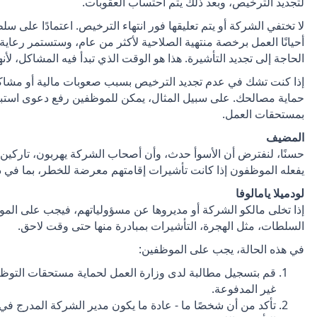
لتجديد الترخيص، وبعد ذلك يتم احتساب العقوبات.
لا تختفي الشركة أو يتم تعليقها فور انتهاء الترخيص. اعتمادًا على 
أحيانًا العمل برخصة منتهية الصلاحية لأكثر من عام، وستستمر رعاي
الحاجة إلى تجديد التأشيرة. هذا هو الوقت الذي تبدأ فيه المشاكل، لأ
إذا كنت تشك في عدم تجديد الترخيص بسبب صعوبات مالية أو مشاكل
حماية مصالحك. على سبيل المثال، يمكن للموظفين رفع دعوى استبا
بمستحقات العمل.
المضيف
حسنًا، لنفترض أن الأسوأ حدث، وأن أصحاب الشركة يهربون، تاركين 
يفعله الموظفون إذا كانت تأشيرات إقامتهم معرضة للخطر، بما في ذ
لودميلا يامالوفا
إذا تخلى مالكو الشركة أو مديروها عن مسؤولياتهم، فيجب على ال
السلطات، مثل الهجرة، التأشيرات بمبادرة منها حتى وقت لاحق.
في هذه الحالة، يجب على الموظفين:
قم بتسجيل مطالبة لدى وزارة العمل لحماية مستحقات التوظيف
غير المدفوعة.
تأكد من أن شخصًا ما - عادة ما يكون مدير الشركة المدرج في ا