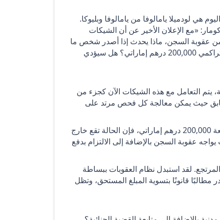
رة القانونية. ضيفتنا اليوم هي لودميلا يامالوفا من يامالوفا وبليوكا.
 كومار: «مع الإعلان الأخير عن أن الشيكات
ى دفع غرامة بدلاً من عقوبة السجن، ماذا يحدث إذا أصدر شخص ما
شيكات متعددة تقل قيمتها عن 200,000 درهم ولكنها تتجاوز بشكل تراكمي 200,000 درهم إماراتي؟ هل سيؤدي
 يتم التعامل مع هذه الشيكات الآن كجزء من
السابق حيث يمكن معالجة كل فحص مرتد على
وبموجب القواعد الجديدة، إذا تجاوز المبلغ الإجمالي للشيكات المرتجعة 200,000 درهم إماراتي، فإن الحالة تقع خارج
واجه عقوبة السجن بالإضافة إلى الالتزام بدفع
ك المرتجع. لقد استبدل نظام العقوبات ببساطة
 مطالبًا قانونًا بتسوية المبلغ المستحق، وتظل
دنية بالإضافة إلى متابعة القضية الجنائية؟