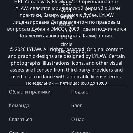
HPL Yamalova & Plewka FZCO, признанная как
LYLAW, является юридической фирмой общей
практики, базирующейся в Дубае. LYLAW
лицензирована Департаментом по правовым
вопросам Дубая и DMCC с 2009 года и подчиняется
Коллегии адвокатов штата Калифорния.
© 2026 LYLAW. All rights reserved. Original content
and graphic designs are designed by LYLAW. Certain
photographs, illustrations, icons, and other visual
assets are licensed from third-party providers and
used in accordance with applicable license terms.
Понедельник — пятница
с 8:00 до 18:00
Области практики
Подкаст
Команда
Блог
Связаться
О нас