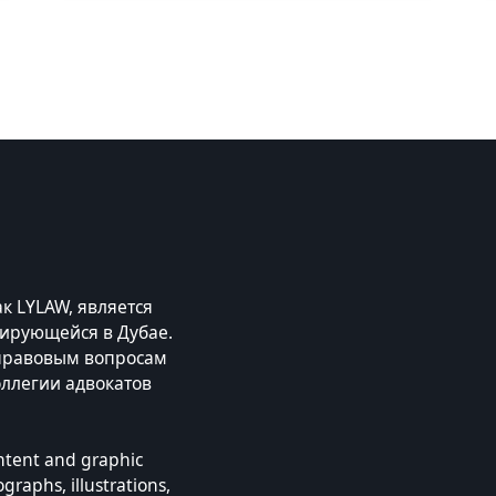
к LYLAW, является
ирующейся в Дубае.
правовым вопросам
оллегии адвокатов
ontent and graphic
raphs, illustrations,