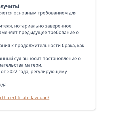
олучить!
вляется основным требованием для
дителя, нотариально заверенное
заменяет предыдущее требование о
ния к продолжительности брака, как
ванный суд выносит постановление о
зательства матери.
 от 2022 года, регулирующему
ода.
th-certificate-law-uae/