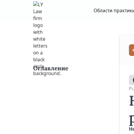
Области практик
Оглавление
Pu
Н