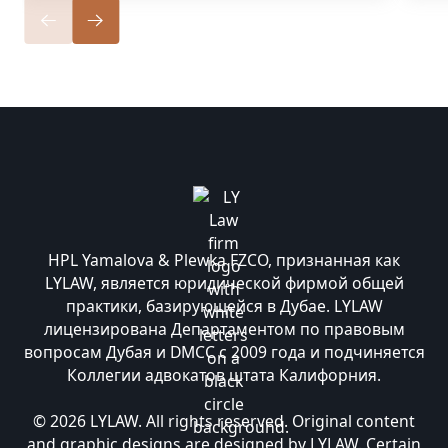
HPL Yamalova & Plewka FZCO, признанная как
LYLAW, является юридической фирмой общей
практики, базирующейся в Дубае. LYLAW
лицензирована Департаментом по правовым
вопросам Дубая и DMCC с 2009 года и подчиняется
Коллегии адвокатов штата Калифорния.
© 2026 LYLAW. All rights reserved. Original content
and graphic designs are designed by LYLAW. Certain