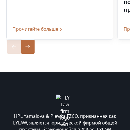
п
п
Прочитайте больше
Пр
HPL Yamalova & Plewka FZCO, признанная как
LYLAW, является юридической фирмой общей
практики, базирующейся в Дубае. LYLAW