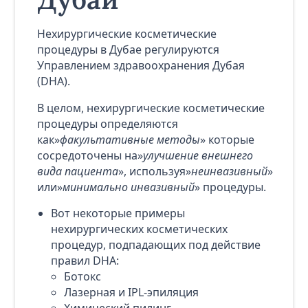
Нехирургические косметические
процедуры в Дубае регулируются
Управлением здравоохранения Дубая
(DHA).
В целом, нехирургические косметические
процедуры определяются
как»
факультативные методы
» которые
сосредоточены на»
улучшение внешнего
вида пациента
», используя»
неинвазивный
»
или»
минимально инвазивный
» процедуры.
Вот некоторые примеры
нехирургических косметических
процедур, подпадающих под действие
правил DHA:
Ботокс
Лазерная и IPL-эпиляция