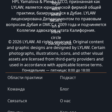
HPL Yamalova & Plewka FZCO, признанная как
LYLAW, является юридической фирмой общей
практики, базирующейся в Дубае. LYLAW
лицензирована Департаментом по правовым
вопросам Дубая и DMCC с 2009 года и подчиняется
Коллегии адвокатов штата Калифорния.
© 2026 LYLAW. All rights reserved. Original content
and graphic designs are designed by LYLAW. Certain
photographs, illustrations, icons, and other visual
assets are licensed from third-party providers and
used in accordance with applicable license terms.
Понедельник — пятница
с 8:00 до 18:00
Области практики
Подкаст
Команда
Блог
Связаться
О нас