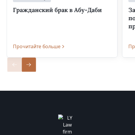
Гражданский брак в Абу-Даби
За
п
п
Прочитайте больше
Пр