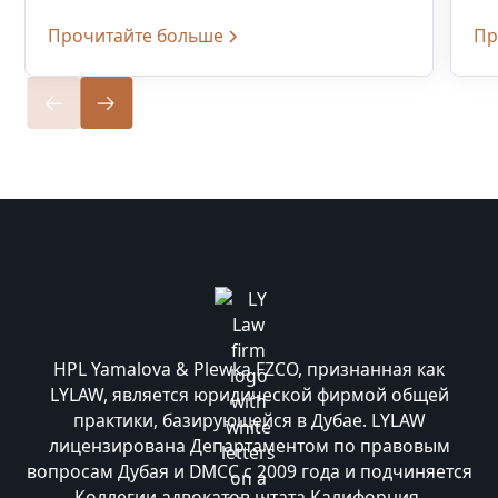
Прочитайте больше
Пр
HPL Yamalova & Plewka FZCO, признанная как
LYLAW, является юридической фирмой общей
практики, базирующейся в Дубае. LYLAW
лицензирована Департаментом по правовым
вопросам Дубая и DMCC с 2009 года и подчиняется
Коллегии адвокатов штата Калифорния.