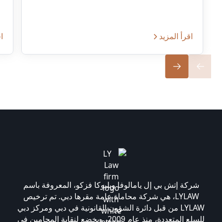
اقرأ المزيد
اق
شركة إتش بي إل يامالوفا وبليوكا فزكو، المعروفة باسم
LYLAW، هي شركة محاماة عامة مقرها دبي. تم ترخيص
LYLAW من قبل دائرة الشؤون القانونية في دبي ومركز دبي
للسلع المتعددة، منذ عام 2009، ويخضع لنقابة المحامين في