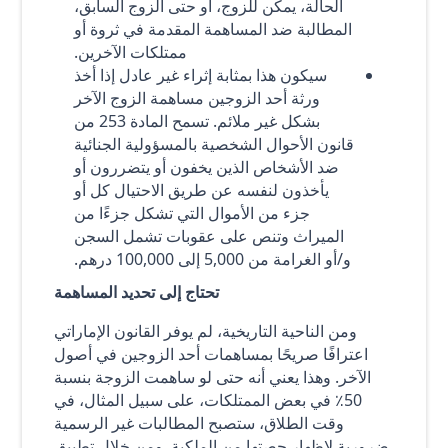
الحالة، يمكن للزوج، أو حتى الزوج السابق،
المطالبة ضد المساهمة المقدمة في ثروة أو
ممتلكات الآخرين.
سيكون هذا بمثابة إثراء غير عادل إذا أخذ
ورثة أحد الزوجين مساهمة الزوج الآخر
بشكل غير ملائم. تسمح المادة 253 من
قانون الأحوال الشخصية بالمسؤولية الجنائية
ضد الأشخاص الذين يخفون أو يتضررون أو
يأخذون لنفسه عن طريق الاحتيال كل أو
جزء من الأموال التي تشكل جزءًا من
الميراث وتنص على عقوبات تشمل السجن
و/أو الغرامة من 5,000 إلى 100,000 درهم.
تحتاج إلى تحديد المساهمة
ومن الناحية التاريخية، لم يوفر القانون الإماراتي
اعترافًا صريحًا بمساهمات أحد الزوجين في أصول
الآخر. وهذا يعني أنه حتى لو ساهمت الزوجة بنسبة
50٪ في بعض الممتلكات، على سبيل المثال، في
وقت الطلاق، ستصبح المطالبات غير الرسمية
ضرورية لإظهار حصتها من الملكية. ومن خلال تطبيق