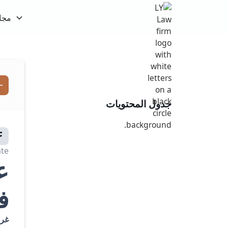
مجا
جدول المحتويات
te:
ع
ف
غرا