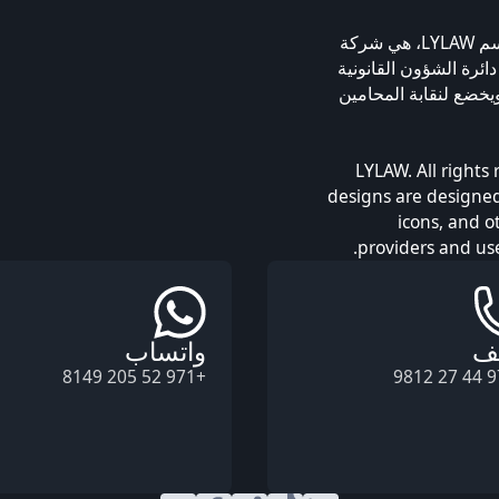
شركة إتش بي إل يامالوفا وبليوكا فزكو، المعروفة باسم LYLAW، هي شركة
بي. تم ترخيص LYLAW من قبل دائرة الشؤون القانونية
 ومركز دبي للسلع المتعددة، منذ عام 2009، ويخضع لنقابة المحامين
© 2026 LYLAW. All r
designs are designed
icons, and o
providers and use
ف
واتساب
+971 52 205 8149