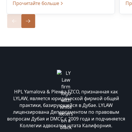
Прочитайте больше
Пр
HPL Yamalova & Plewka FZCO, признанная как
LYLAW, является юридической фирмой общей
практики, базирующейся в Дубае. LYLAW
лицензирована Департаментом по правовым
вопросам Дубая и DMCC с 2009 года и подчиняется
Коллегии адвокатов штата Калифорния.