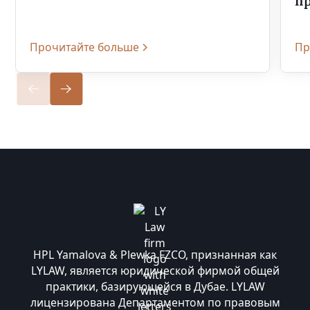
п
Прочитайте больше
Пр
HPL Yamalova & Plewka FZCO, признанная как
LYLAW, является юридической фирмой общей
практики, базирующейся в Дубае. LYLAW
лицензирована Департаментом по правовым