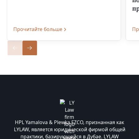
п
Прочитайте больше
Пр
HPL Yamalova & Plewka FZCO, признанная как
LYLAW, является юридической фирмой общей
практики, базирующейся в Дубае. LYLAW