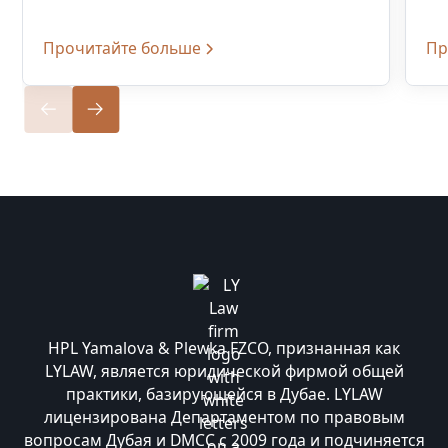
Прочитайте больше
Пр
HPL Yamalova & Plewka FZCO, признанная как
LYLAW, является юридической фирмой общей
практики, базирующейся в Дубае. LYLAW
лицензирована Департаментом по правовым
вопросам Дубая и DMCC с 2009 года и подчиняется