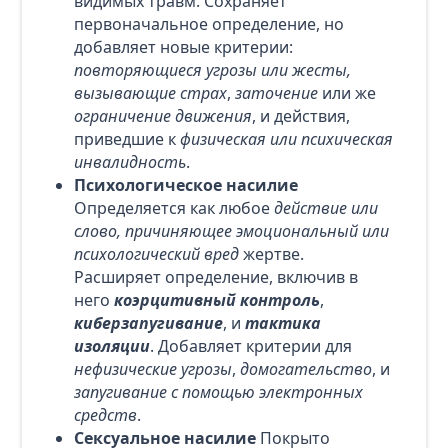
видимых травм. Сохраняет
первоначальное определение, но
добавляет новые критерии:
повторяющиеся угрозы или жесты,
вызывающие страх
,
заточение
или же
ограничение движения
, и действия,
приведшие к
физическая или психическая
инвалидность
.
Психологическое насилие
Определяется как любое
действие или
слово, причиняющее эмоциональный или
психологический вред
жертве.
Расширяет определение, включив в
него
коэрцитивный контроль
,
киберзапугивание
, и
тактика
изоляции
. Добавляет критерии для
нефизические угрозы
,
домогательство
, и
запугивание с помощью электронных
средств
.
Сексуальное насилие
Покрыто