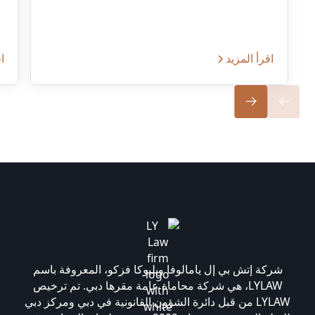
اقرأ المزيد
اق
شركة إتش بي إل يامالوفا وبليوكا فزكو، المعروفة باسم
LYLAW، هي شركة محاماة عامة مقرها دبي. تم ترخيص
LYLAW من قبل دائرة الشؤون القانونية في دبي ومركز دبي