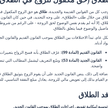
جب كل من القوانين القديمة والجديدة،
طلاق
هو حق الزوج المكفول في
لاق من خلال طلب «الطلاق». على وجه التحديد، في حين كان القانون
لاق، إلا أنه لم يقدم نفس الوضوح لحق الزوجة - على الرغم من شروطه
فاصيل والوضوح فيما يتعلق بالطلاق.
ل عام، تبدأ الاختلافات بين الطلاق بموجب القانون القديم والقانون الجدي
واد أدناه.
القانون القديم (المادة 99):
عرّف الطلاق بأنه فسخ الزواج بتعبيرات
القانون الجديد (المادة 53):
وسّع التعريف ليشمل المطالب التي تنط
واضحة.
إضافة إلى ذلك، ينص القانون الجديد على أن يقوم الزوج بتوثيق الطلاق 
 القيام بذلك إلى تعويض مالي للزوجة، يعادل مبلغ النفقة التناسبي، للفتر
د الطلاق
توسيع إمكانية تفويض إجراءات الطلاق بموجب القانون الجديد.