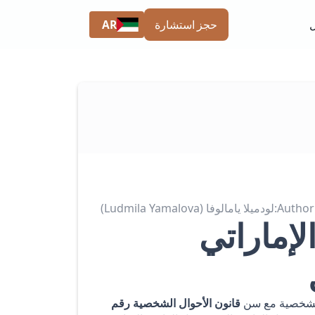
AR
حجز استشارة
Author:
لودميلا يامالوفا (Ludmila Yamalova)
لإماراتي
ل الشخصية مع سن
قانون الأحوال الشخصية رقم