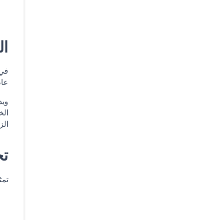
ال
في 
عام
ويد
الخ
الز
تح
تمث