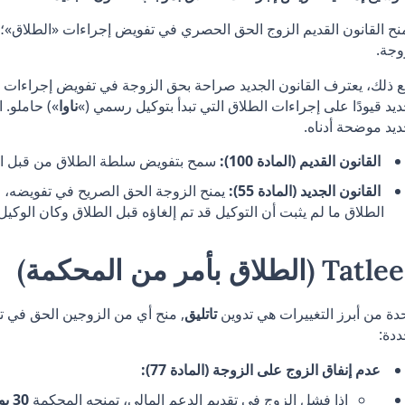
نح القانون القديم الزوج الحق الحصري في تفويض إجراءات «الطلاق»؛
وجة.
 ذلك، يعترف القانون الجديد صراحة بحق الزوجة في تفويض إجراءات «ا
ديد قيودًا على إجراءات الطلاق التي تبدأ بتوكيل رسمي (»
ناوا
») حاملو. 
ديد موضحة أدناه.
القانون القديم (المادة 100):
سمح بتفويض سلطة الطلاق من قبل ال
القانون الجديد (المادة 55):
يمنح الزوجة الحق الصريح في تفويضه، لكن
الطلاق ما لم يثبت أن التوكيل قد تم إلغاؤه قبل الطلاق وكان الوكيل 
Ta (الطلاق بأمر من المحكمة)
دة من أبرز التغييرات هي تدوين
تاتليق
, منح أي من الزوجين الحق في 
دة:
عدم إنفاق الزوج على الزوجة (المادة 77):
إذا فشل الزوج في تقديم الدعم المالي، تمنحه المحكمة
30 يومًا