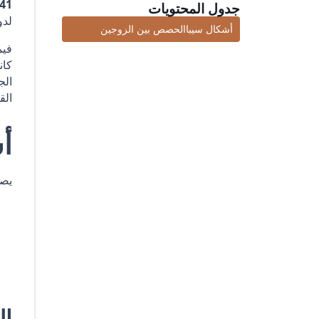
41 لعام 2024 («القانون الجديد
جدول المحتويات
لدو
أشكال سيباالحصص بين الزوجين
فيم
الج
الق
أ
يصنف
ال