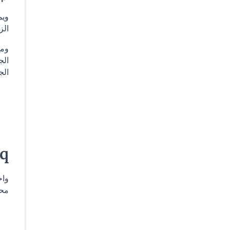
ويم
الز
ومع
الج
الج
tleeq
واح
محد