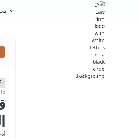
مجا
te:
ق
ا
أدخ