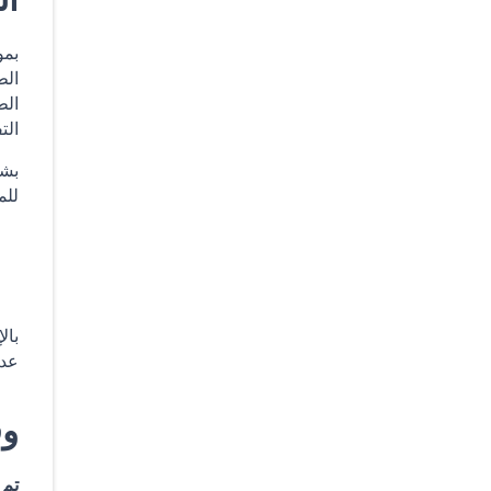
بمو
الط
الط
الت
بشك
للم
بال
عدم
وف
تم 