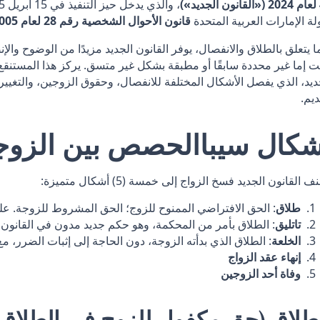
»)
لة الإمارات العربية المتحدة
قانون الأحوال الشخصية رقم 28 لعام 2005 («القانون القديم»)
ا يتعلق بالطلاق والانفصال، يوفر القانون الجديد مزيدًا من الوضوح والإ
ديد، الذي يفصل الأشكال المختلفة للانفصال، وحقوق الزوجين، والتغييرا
ديم.
شكال سيبا
الحصص بين الزوج
 القانون الجديد فسخ الزواج إلى خمسة (5) أشكال متميزة:
طلاق
: الحق الافتراضي الممنوح للزوج؛ الحق المشروط للزوجة. على
تاتليق
: الطلاق بأمر من المحكمة، وهو حكم جديد مدون في القانون ا
الخلعة
: الطلاق الذي بدأته الزوجة، دون الحاجة إلى إثبات الضرر، 
إنهاء عقد الزواج
وفاة أحد الزوجين
طلاق (حق مكفول للزوج في الطلاق)