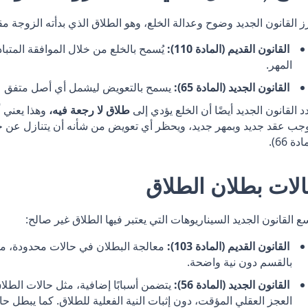
ز القانون الجديد وضوح وعدالة الخلع، وهو الطلاق الذي بدأته الزوجة مق
القانون القديم (المادة 110):
يُسمح بالخلع من خلال الموافقة المتب
المهر.
القانون الجديد (المادة 65):
يسمح بالتعويض ليشمل أي أصل متفق علي
د القانون الجديد أيضًا أن الخلع يؤدي إلى
طلاق لا رجعة فيه،
وهذا يعني أ
جب عقد جديد وبمهر جديد، ويحظر أي تعويض من شأنه أن يتنازل عن ح
دة 66).
لات بطلان الطلاق
ع القانون الجديد السيناريوهات التي يعتبر فيها الطلاق غير صالح:
القانون القديم (المادة 103):
معالجة البطلان في حالات محدودة، مث
بالقسم دون نية واضحة.
القانون الجديد (المادة 56):
يتضمن أسبابًا إضافية، مثل حالات الطلاق 
العجز العقلي المؤقت، دون إثبات النية الفعلية للطلاق. كما يبطل ح