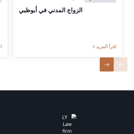
الزواج المدني في أبوظبي
اقرأ المزيد
اق