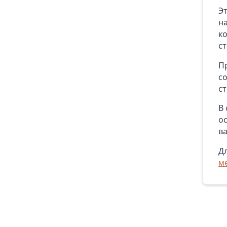
Э
н
к
с
П
с
с
В
о
в
Д
м