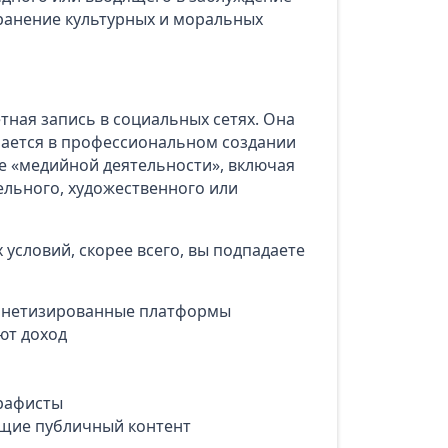
хранение культурных и моральных
четная запись в социальных сетях. Она
чается в профессиональном создании
е «медийной деятельности», включая
ельного, художественного или
 условий, скорее всего, вы подпадаете
онетизированные платформы
ют доход
графисты
ющие публичный контент