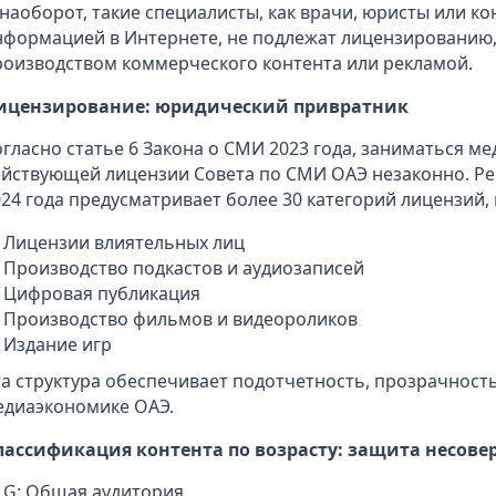
 наоборот, такие специалисты, как врачи, юристы или ко
нформацией в Интернете, не подлежат лицензированию,
роизводством коммерческого контента или рекламой.
ицензирование: юридический привратник
огласно статье 6 Закона о СМИ 2023 года, заниматься м
ействующей лицензии Совета по СМИ ОАЭ незаконно. Ре
24 года предусматривает более 30 категорий лицензий, 
Лицензии влиятельных лиц
Производство подкастов и аудиозаписей
Цифровая публикация
Производство фильмов и видеороликов
Издание игр
та структура обеспечивает подотчетность, прозрачност
едиаэкономике ОАЭ.
лассификация контента по возрасту: защита несов
G: Общая аудитория