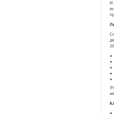
И
и
п
Л
С
д
20
Э
м
К