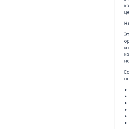
к
ц
Н
Эт
о
и
к
н
Е
п