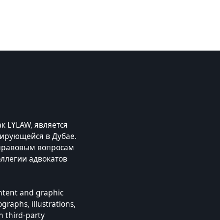
к LYLAW, является
ирующейся в Дубае.
правовым вопросам
оллегии адвокатов
ontent and graphic
raphs, illustrations,
m third-party