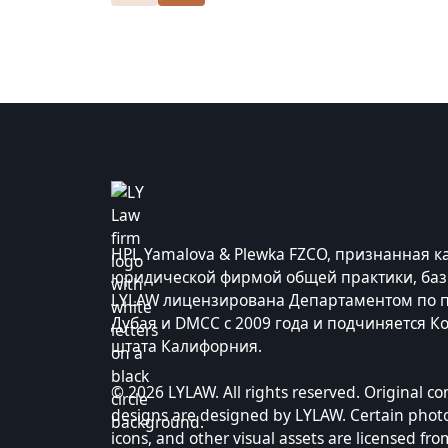
HPL Yamalova & Plewka FZCO, признанная ка
юридической фирмой общей практики, баз
LYLAW лицензирована Департаментом по 
Дубая и DMCC с 2009 года и подчиняется К
штата Калифорния.
© 2026 LYLAW. All rights reserved. Original c
designs are designed by LYLAW. Certain photog
icons, and other visual assets are licensed fro