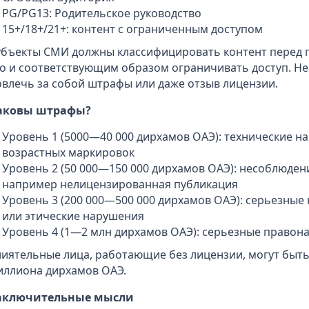
PG/PG13: Родительское руководство
15+/18+/21+: контент с ограниченным доступом
убъекты СМИ должны классифицировать контент перед 
го и соответствующим образом ограничивать доступ. Н
овлечь за собой штрафы или даже отзыв лицензии.
аковы штрафы?
Уровень 1 (5000—40 000 дирхамов ОАЭ): технические н
возрастных маркировок
Уровень 2 (50 000—150 000 дирхамов ОАЭ): несоблюде
например нелицензированная публикация
Уровень 3 (200 000—500 000 дирхамов ОАЭ): серьезные
или этические нарушения
Уровень 4 (1—2 млн дирхамов ОАЭ): серьезные право
лиятельные лица, работающие без лицензии, могут быт
иллиона дирхамов ОАЭ.
аключительные мысли