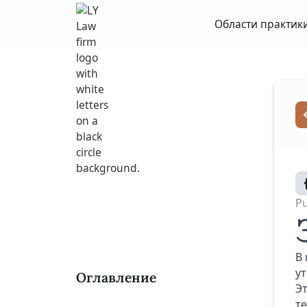
Области практик
Pu
В
у
Оглавление
Э
т