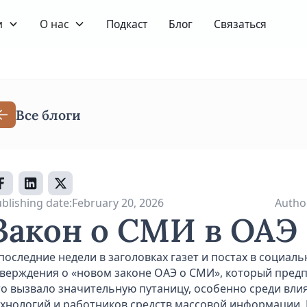
и
О нас
Подкаст
Блог
Связаться
Все блоги
blishing date:
February 20, 2026
Autho
Закон о СМИ в ОАЭ
 последние недели в заголовках газет и постах в социал
тверждения о «новом законе ОАЭ о СМИ», который предп
то вызвало значительную путаницу, особенно среди вли
ехнологий и работников средств массовой информации. П