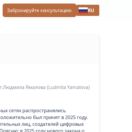
RU
Забронируйте консультацию
r:
Людмила Ямалова (Ludmila Yamalova)
ьных сетях распространялись
оложительно был принят в 2025 году.
ятельных лиц, создателей цифровых
оясню: в 2025 году нового закона о