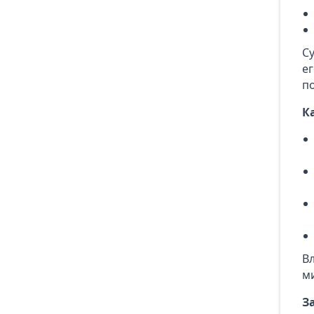
С
е
п
К
В
м
З