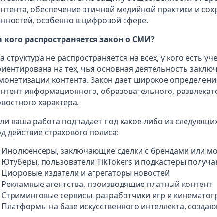
онтента, обеспечение этичной медийной практики и со
енностей, особенно в цифровой сфере.
а кого распространяется закон о СМИ?
а структура не распространяется на всех, у кого есть у
риентирована на тех, чья основная деятельность заклю
 монетизации контента. Закон дает широкое определени
онтент информационного, образовательного, развлекат
овостного характера.
сли ваша работа подпадает под какое-либо из следующих
од действие страхового полиса:
Инфлюенсеры, заключающие сделки с брендами или м
Ютуберы, пользователи TikTokers и подкастеры получа
Цифровые издатели и агрегаторы новостей
Рекламные агентства, производящие платный контент
Стриминговые сервисы, разработчики игр и кинемато
Платформы на базе искусственного интеллекта, созда