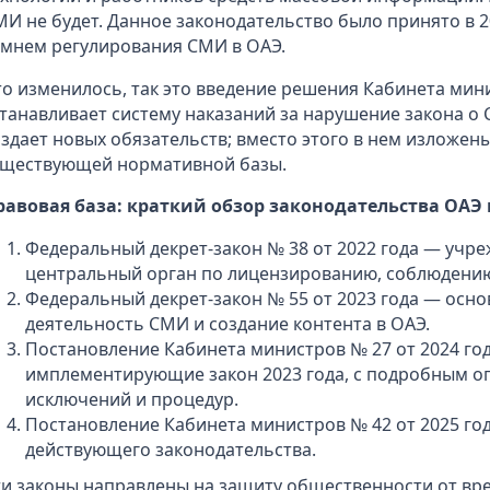
МИ не будет. Данное законодательство было принято в 2
амнем регулирования СМИ в ОАЭ.
то изменилось, так это введение решения Кабинета мини
станавливает систему наказаний за нарушение закона о 
оздает новых обязательств; вместо этого в нем изложе
уществующей нормативной базы.
равовая база: краткий обзор законодательства ОАЭ 
Федеральный декрет-закон № 38 от 2022 года — учре
центральный орган по лицензированию, соблюдению
Федеральный декрет-закон № 55 от 2023 года — осн
деятельность СМИ и создание контента в ОАЭ.
Постановление Кабинета министров № 27 от 2024 го
имплементирующие закон 2023 года, с подробным о
исключений и процедур.
Постановление Кабинета министров № 42 от 2025 го
действующего законодательства.
ти законы направлены на защиту общественности от вр