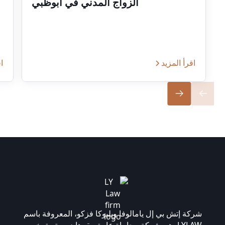
الزواج المدني في أبوظبي
اقرأ المزيد
اق
شركة إتش بي إل يامالوفا وبليوكا فزكو، المعروفة باسم